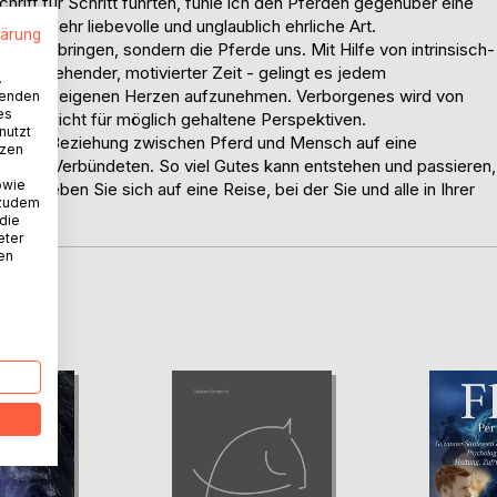
Schritt für Schritt führten, fühle ich den Pferden gegenüber eine
 eine sehr liebevolle und unglaublich ehrliche Art.
lärung
as beibringen, sondern die Pferde uns. Mit Hilfe von intrinsisch-
n ausgehender, motivierter Zeit - gelingt es jedem
.
 und zum eigenen Herzen aufzunehmen. Verborgenes wird von
wenden
es
bisher nicht für möglich gehaltene Perspektiven.
nutzt
ich die Beziehung zwischen Pferd und Mensch auf eine
tzen
urch zu Verbündeten. So viel Gutes kann entstehen und passieren,
owie
, begeben Sie sich auf eine Reise, bei der Sie und alle in Ihrer
 zudem
 die
eter
nen
D