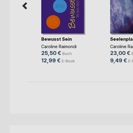
ussball
Bewusst Sein
Seelenpla
l
Caroline Raimondi
Caroline Ra
ch
25,50 €
23,00 €
Buch
ok
12,99 €
9,49 €
E-Book
E-