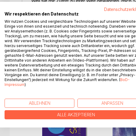
Weil sie mir Zutritt zu ihrer Welt gewährten, mich 
riesengrosse Dankbarkeit. Sie waren hartnäckig auf
Datenschutzerk
Heute weiss ich: Nicht wir müssen den Pferden etw
Wir respektieren den Datenschutz
basierender "Arbeit" - oder gemeinsamer, von inne
Wir nutzen Cookies und vergleichbare Technologien auf unserer Website
Pferdebesitzer, Kontakt zum Innern des Pferdes
Einige von ihnen sind essenziell und technisch notwendig. Daneben ver
wir Analysemethoden (z. B. Cookies oder Fingerprints sowie serverseitig
alleine sichtbar gemacht und eröffnet somit neue, 
Tracking), um zu messen, wie häufig unsere Seite besucht und wie sie ge
Durch die "Psychomotorik pro Pferd" verändert s
wird. Wir verwenden Trackingtechnologien zu Marketingzwecken und se
wundervolle Art. Man verbindet sich und wird dad
hierzu serverseitiges Tracking sowie auch Drittanbieter ein, wodurch ggf.
geräteübergreifend Cookies, Fingerprints, Tracking-Pixel, IP-Adressen s
wenn wir uns darauf einlassen. Probieren Sie es aus
gehashte E-Mail-Adressen genutzt werden. Auf unserer Seite betten wir
Umgebung nur gewinnen können.
Drittinhalte von anderen Anbietern ein (Video-Plattformen). Wir haben auf
weitere Datenverarbeitung und ein etwaiges Tracking durch den Drittanbi
keinen Einfluss. Mit deiner Einstellung willigst du in die oben beschriebe
Vorgänge ein. Du kannst deine Einwilligung (z. B. im Footer unter „Privacy-
Einstellungen“) jederzeit mit Wirkung für die Zukunft widerrufen. (
BoD-
WEITERE TITEL BEI
Bo
Impressum
)
ABLEHNEN
ANPASSEN
ALLE AKZEPTIEREN