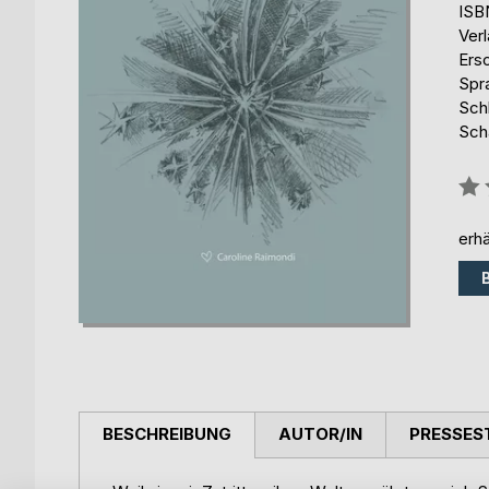
ISB
Ver
Ers
Spr
Schl
Sch
Bew
0%
erhä
BESCHREIBUNG
AUTOR/IN
PRESSES