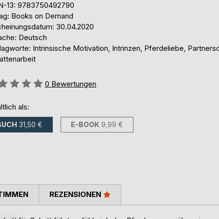
N-13: 9783750492790
lag: Books on Demand
cheinungsdatum: 30.04.2020
ache: Deutsch
agworte: Intrinsische Motivation, Intrinzen, Pferdeliebe, Partnersc
attenarbeit
ertung::
0
Bewertungen
ltlich als:
BUCH
31,50 €
E-BOOK
9,99 €
TIMMEN
REZENSIONEN