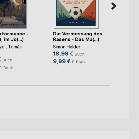
rformance -
Die Vermessung des
STOP
, im Jo(...)
Rasens - Das Ma(...)
Herzk
durch 
zel
,
Tomás
Simon Halder
Boris 
 ...
18,99 €
15,9
Buch
€
Buch
9,99 €
E-Book
E-Book