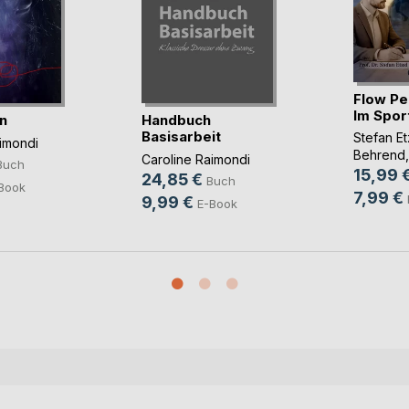
Flow Pe
Im Sport
n
Handbuch
Basisarbeit
Stefan Et
imondi
Behrend
,
Caroline Raimondi
Buch
15,99 
24,85 €
Buch
Book
7,99 €
9,99 €
E-Book