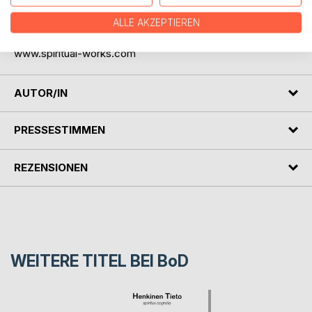
ALLE AKZEPTIEREN
Rekommenderas från 21 års ålder. Boken behandlar
djupgående andliga och filosofiska teman.
www.spiritual-works.com
AUTOR/IN
PRESSESTIMMEN
REZENSIONEN
WEITERE TITEL BEI
BoD