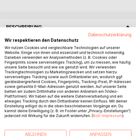
BESCHREIBUNG
Datenschutzerklärung
Wir respektieren den Datenschutz
Denna bok behandlar ett tema som berör många andligt
Wir nutzen Cookies und vergleichbare Technologien auf unserer
sökande människor: frågan om inre helhet.
Website. Einige von ihnen sind essenziell und technisch notwendig.
Den gör en åtskillnad mellan renhet och mognad, mellan ett
Daneben verwenden wir Analysemethoden (z. B. Cookies oder
Fingerprints sowie serverseitiges Tracking), um zu messen, wie häufig
ljus som värmer och ett ljus som kan blända. Samtidigt
unsere Seite besucht und wie sie genutzt wird. Wir verwenden
belyser den hur inre splittring kan uppstå genom moralisk
Trackingtechnologien zu Marketingzwecken und setzen hierzu
prägling och andliga ideal - och visar en väg där integration
serverseitiges Tracking sowie auch Drittanbieter ein, wodurch ggf.
geräteübergreifend Cookies, Fingerprints, Tracking-Pixel, IP-Adressen
kan ersätta förträngning.
sowie gehashte E-Mail-Adressen genutzt werden. Auf unserer Seite
betten wir zudem Drittinhalte von anderen Anbietern ein (Video-
Utan dogmer.
Plattformen). Wir haben auf die weitere Datenverarbeitung und ein
etwaiges Tracking durch den Drittanbieter keinen Einfluss. Mit deiner
Utan anklagelser.
Einstellung willigst du in die oben beschriebenen Vorgänge ein. Du
Utan anspråk på absoluta sanningar.
kannst deine Einwilligung (z. B. im Footer unter „Privacy-Einstellungen“)
jederzeit mit Wirkung für die Zukunft widerrufen. (
BoD-Impressum
)
Detta verk vänder sig till läsare som är beredda att se
bortom invanda föreställningar och att med ärlighet möta
sina egna inre rörelser.
ABLEHNEN
ANPASSEN