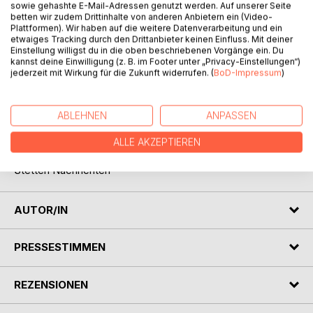
sowie gehashte E-Mail-Adressen genutzt werden. Auf unserer Seite
betten wir zudem Drittinhalte von anderen Anbietern ein (Video-
Plattformen). Wir haben auf die weitere Datenverarbeitung und ein
etwaiges Tracking durch den Drittanbieter keinen Einfluss. Mit deiner
Einstellung willigst du in die oben beschriebenen Vorgänge ein. Du
kannst deine Einwilligung (z. B. im Footer unter „Privacy-Einstellungen“)
BESCHREIBUNG
jederzeit mit Wirkung für die Zukunft widerrufen. (
BoD-Impressum
)
"Frau Dreher-Richels sucht als spiritueller Mensch
ABLEHNEN
ANPASSEN
einerseits die Meditation und Mystik, andererseits
versprüht sie in ihrer Literatur ein beneidenswert
ALLE AKZEPTIEREN
sprudelndes Temperament".
Stetten Nachrichten
AUTOR/IN
PRESSESTIMMEN
REZENSIONEN