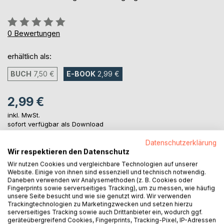
Bewertung::
0%
0
Bewertungen
erhältlich als:
BUCH
7,50 €
E-BOOK
2,99 €
2,99 €
inkl. MwSt.
sofort verfügbar als Download
Datenschutzerklärung
Wir respektieren den Datenschutz
IN DEN WARENKORB
Wir nutzen Cookies und vergleichbare Technologien auf unserer
Website. Einige von ihnen sind essenziell und technisch notwendig.
Daneben verwenden wir Analysemethoden (z. B. Cookies oder
Auf die Merkliste
Fingerprints sowie serverseitiges Tracking), um zu messen, wie häufig
unsere Seite besucht und wie sie genutzt wird. Wir verwenden
Titel bewerten
Trackingtechnologien zu Marketingzwecken und setzen hierzu
serverseitiges Tracking sowie auch Drittanbieter ein, wodurch ggf.
geräteübergreifend Cookies, Fingerprints, Tracking-Pixel, IP-Adressen