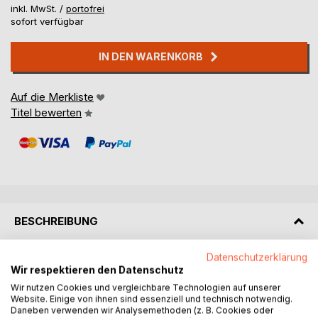
inkl. MwSt. /
portofrei
sofort verfügbar
IN DEN WARENKORB
Auf die Merkliste
Titel bewerten
BESCHREIBUNG
Datenschutzerklärung
Fabian Koch versteht die Welt nicht mehr - er wollte nur
Wir respektieren den Datenschutz
einen netten Abend in einer Schwulenbar verbringen, aber
Wir nutzen Cookies und vergleichbare Technologien auf unserer
nun scheint alles um ihn herum verändert zu sein. Seine
Website. Einige von ihnen sind essenziell und technisch notwendig.
Wohnung ist weg, ja sogar die Schwulenbar existiert nicht
Daneben verwenden wir Analysemethoden (z. B. Cookies oder