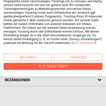
mehr. Als er sich hilfesuchend an die Polizei wendet, kann
Fingerprints sowie serverseitiges Tracking), um zu messen, wie häufig
unsere Seite besucht und wie sie genutzt wird. Wir verwenden
diese ihm auch nicht helfen. Nach und nach muss Fabian
Trackingtechnologien zu Marketingzwecken und setzen hierzu
erkennen, dass etwas ganz und gar nicht stimmt, denn es
serverseitiges Tracking sowie auch Drittanbieter ein, wodurch ggf.
stellt sich heraus, dass es keine anderen Homosexuellen
geräteübergreifend Cookies, Fingerprints, Tracking-Pixel, IP-Adressen
sowie gehashte E-Mail-Adressen genutzt werden. Auf unserer Seite
auf der Welt gibt. Die Polizei nimmt sich des Falles an und
betten wir zudem Drittinhalte von anderen Anbietern ein (Video-
steckt Fabian in eine Sozial-WG. Dort begegnet er Silas,
Plattformen). Wir haben auf die weitere Datenverarbeitung und ein
der über seltsame Augen und besondere Fähigkeiten
etwaiges Tracking durch den Drittanbieter keinen Einfluss. Mit deiner
Einstellung willigst du in die oben beschriebenen Vorgänge ein. Du
verfügt. Silas weiß, was geschehen ist, und Fabian gefällt
kannst deine Einwilligung (z. B. im Footer unter „Privacy-Einstellungen“)
ganz und gar nicht, was mit ihm passiert ist ...
jederzeit mit Wirkung für die Zukunft widerrufen. (
BoD-Impressum
)
AUTOR/IN
ABLEHNEN
ANPASSEN
ALLE AKZEPTIEREN
PRESSESTIMMEN
REZENSIONEN