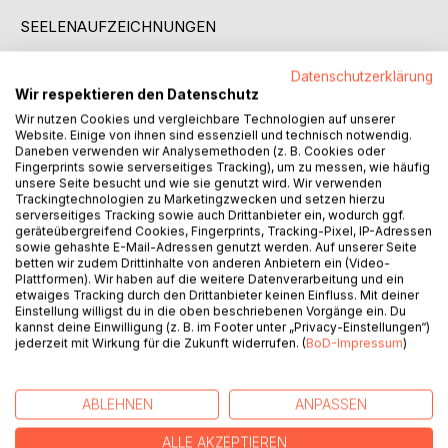
SEELENAUFZEICHNUNGEN
Während Professor Nikolaj die unruhige Vergangenheit und
Datenschutzerklärung
die inneren Konflikte seiner Schüler aufschreibt, betritt er
Wir respektieren den Datenschutz
selbst die Welt abweichender und psychologischer
Wir nutzen Cookies und vergleichbare Technologien auf unserer
Zwänge und sexueller Frustrationen mit verbotener Liebe.
Website. Einige von ihnen sind essenziell und technisch notwendig.
Die Aufzeichnungen der Seele erhellen den Geist mit ihrer
Daneben verwenden wir Analysemethoden (z. B. Cookies oder
Fingerprints sowie serverseitiges Tracking), um zu messen, wie häufig
Dramatik, die die Schüler augenblicklich als einen Angriff
unsere Seite besucht und wie sie genutzt wird. Wir verwenden
auf ihre Gedanken- und Entscheidungsfreiheit in der
Trackingtechnologien zu Marketingzwecken und setzen hierzu
modernen und schnellen Zeit erleben, der von der
serverseitiges Tracking sowie auch Drittanbieter ein, wodurch ggf.
geräteübergreifend Cookies, Fingerprints, Tracking-Pixel, IP-Adressen
Gesellschaft und den von der Menschheit selbst
sowie gehashte E-Mail-Adressen genutzt werden. Auf unserer Seite
geschaffenen Bedürfnissen auferlegt wird. Es erzählt die
betten wir zudem Drittinhalte von anderen Anbietern ein (Video-
Geschichte eines Mannes, der von persönlicher Verfolgung
Plattformen). Wir haben auf die weitere Datenverarbeitung und ein
etwaiges Tracking durch den Drittanbieter keinen Einfluss. Mit deiner
gejagt wird, und raubt einem den Atem mit der
Einstellung willigst du in die oben beschriebenen Vorgänge ein. Du
unglaublichen Handlung seines Lebens auf der Suche nach
kannst deine Einwilligung (z. B. im Footer unter „Privacy-Einstellungen“)
Antworten und persönlichen Kämpfen.
jederzeit mit Wirkung für die Zukunft widerrufen. (
BoD-Impressum
)
AUTOR/IN
ABLEHNEN
ANPASSEN
ALLE AKZEPTIEREN