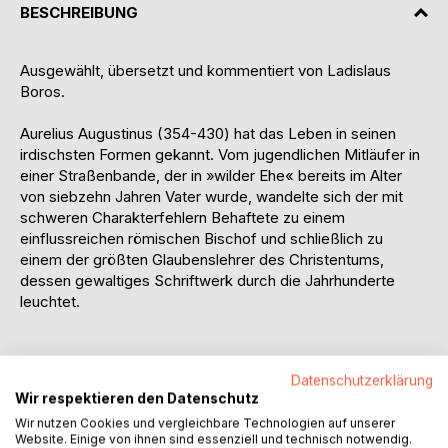
BESCHREIBUNG
Ausgewählt, übersetzt und kommentiert von Ladislaus
Boros.
Aurelius Augustinus (354-430) hat das Leben in seinen
irdischsten Formen gekannt. Vom jugendlichen Mitläufer in
einer Straßenbande, der in »wilder Ehe« bereits im Alter
von siebzehn Jahren Vater wurde, wandelte sich der mit
schweren Charakterfehlern Behaftete zu einem
einflussreichen römischen Bischof und schließlich zu
einem der größten Glaubenslehrer des Christentums,
dessen gewaltiges Schriftwerk durch die Jahrhunderte
leuchtet.
Elend, Schwächen, Zweifel und Ängste vermochten seine
Datenschutzerklärung
Suche nach Gott nie aufzuhalten. Sein langer Irrweg hat ihn
Wir respektieren den Datenschutz
durch alle Bahnen gezogen, über alle Pfade, alle Straßen,
Wir nutzen Cookies und vergleichbare Technologien auf unserer
alle kleinen und abwegigen Gassen. Augustinus war ein von
Website. Einige von ihnen sind essenziell und technisch notwendig.