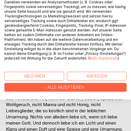
Gott ständig eingeforderter Mensch, und dieses
Daneben verwenden wir Analysemethoden (z. B. Cookies oder
Gesuchtsein von Gott machte aus ihm einen unermüdlichen
Fingerprints sowie serverseitiges Tracking), um zu messen, wie häufig
unsere Seite besucht und wie sie genutzt wird. Wir verwenden
Wahrheitssucher. Wahrheit aber ist für Augustinus immer
Trackingtechnologien zu Marketingzwecken und setzen hierzu
und überall Gegenstand der Liebe. Für ihn ist die Wahrheit
serverseitiges Tracking sowie auch Drittanbieter ein, wodurch ggf.
etwas, das unser Herz wärmt: Milde, Schönheit, Zärtlichkeit
geräteübergreifend Cookies, Fingerprints, Tracking-Pixel, IP-Adressen
sowie gehashte E-Mail-Adressen genutzt werden. Auf unserer Seite
und Sättigung.
betten wir zudem Drittinhalte von anderen Anbietern ein (Video-
Plattformen). Wir haben auf die weitere Datenverarbeitung und ein
Diese vom Theologen und Philosophen Ladislaus Boros
etwaiges Tracking durch den Drittanbieter keinen Einfluss. Mit deiner
handverlesenen, thematisch geordneten und kenntnisreich
Einstellung willigst du in die oben beschriebenen Vorgänge ein. Du
kannst deine Einwilligung (z. B. im Footer unter „Privacy-Einstellungen“)
eingeleiteten Textjuwelen machen die tiefe Spiritualität
jederzeit mit Wirkung für die Zukunft widerrufen. (
BoD-Impressum
)
»Sankt Augustins« in ihrer ganzen geistigen Schärfe,
herzlichen Güte und sprachlichen Ausdruckskraft erlebbar.
ABLEHNEN
ANPASSEN
»Nicht die Wohlgestalt eines Körpers noch den Rhythmus
der bewegten Zeit, nicht den Glanz des Lichtes, der da so
ALLE AKZEPTIEREN
lieb ist den Augen, nicht die süßen Melodien in der Welt
des Tönens aller Art, nicht der Blumen, Salben, Spezereien
Wohlgeruch, nicht Manna und nicht Honig, nicht
Liebesglieder, die so köstlich sind in der leiblichen
Umarmung. Nichts von alledem liebe ich, wenn ich liebe
meinen Gott. Und dennoch liebe ich ein Licht und einen
Klang und einen Duft und eine Speise und eine Umarmung,