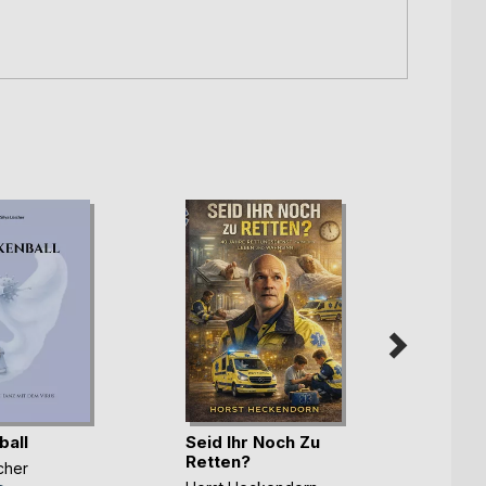
all
Seid Ihr Noch Zu
Bali, 
Retten?
Butte
cher