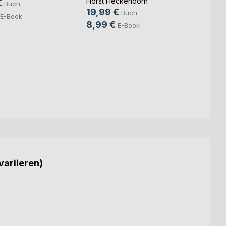
Horst Heckendorn
Micha
€
Buch
19,99 €
16,0
Buch
E-Book
8,99 €
7,99
E-Book
variieren)