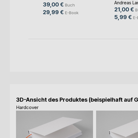
mmer
Andreas La
39,00 €
Buch
nger
21,00 €
B
29,99 €
E-Book
h
5,99 €
E-
ok
3D-Ansicht des Produktes (beispielhaft auf 
Hardcover