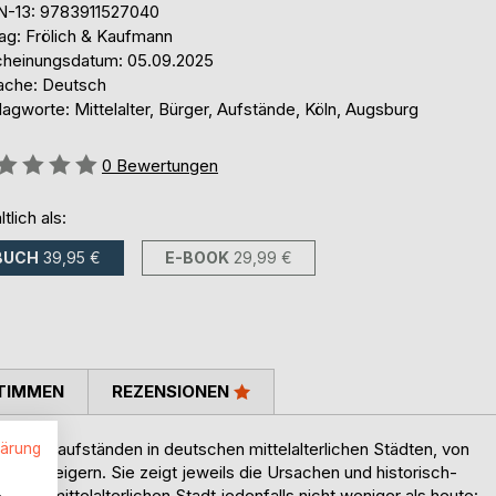
N-13: 9783911527040
lag: Frölich & Kaufmann
cheinungsdatum: 05.09.2025
ache: Deutsch
agworte: Mittelalter, Bürger, Aufstände, Köln, Augsburg
ertung::
0
Bewertungen
ltlich als:
BUCH
39,95 €
E-BOOK
29,99 €
TIMMEN
REZENSIONEN
 Bürgeraufständen in deutschen mittelalterlichen Städten, von
lärung
nschweigern. Sie zeigt jeweils die Ursachen und historisch-
.
einer mittelalterlichen Stadt jedenfalls nicht weniger als heute: