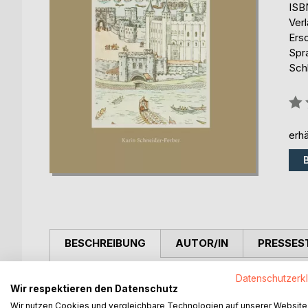
ISB
Ver
Ers
Spr
Schl
Bew
0%
erhä
BESCHREIBUNG
AUTOR/IN
PRESSES
Karin Schneider-Ferber erzählt in diesem Buch von
Datenschutzerk
Wir respektieren den Datenschutz
wütenden Augsburgern bis hin zu rebellischen Brau
Wir nutzen Cookies und vergleichbare Technologien auf unserer Website
politischen Hintergründe auf. Zu meckern gab es in 