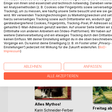
Einige von ihnen sind essenziell und technisch notwendig. Daneben ver
Ungerechte Steuerlasten, Geldverschwendung und
wir Analysemethoden (z. B. Cookies oder Fingerprints sowie serverseitig
prangerten die Bürger an.
Tracking), um zu messen, wie häufig unsere Seite besucht und wie sie ge
wird. Wir verwenden Trackingtechnologien zu Marketingzwecken und se
hierzu serverseitiges Tracking sowie auch Drittanbieter ein, wodurch ggf.
geräteübergreifend Cookies, Fingerprints, Tracking-Pixel, IP-Adressen s
gehashte E-Mail-Adressen genutzt werden. Auf unserer Seite betten wir
Drittinhalte von anderen Anbietern ein (Video-Plattformen). Wir haben auf
WEITERE TITEL BEI
Bo
weitere Datenverarbeitung und ein etwaiges Tracking durch den Drittanbi
keinen Einfluss. Mit deiner Einstellung willigst du in die oben beschriebe
Vorgänge ein. Du kannst deine Einwilligung (z. B. im Footer unter „Privacy-
Einstellungen“) jederzeit mit Wirkung für die Zukunft widerrufen. (
BoD-
Impressum
)
ABLEHNEN
ANPASSEN
ALLE AKZEPTIEREN
Alles Mythos!
im
Freitag ab
Karin Schneider-Ferber