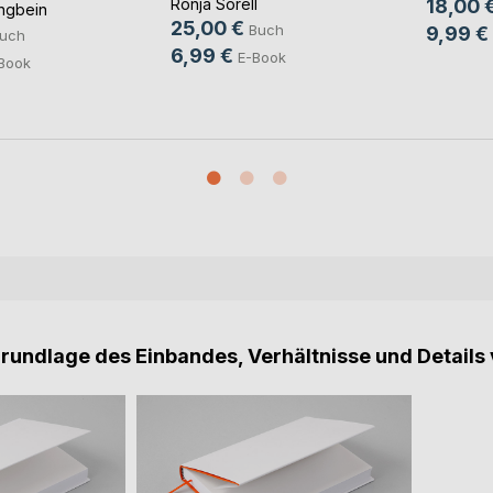
Ronja Sorell
18,00 
ngbein
25,00 €
Buch
9,99 €
uch
6,99 €
E-Book
Book
Grundlage des Einbandes, Verhältnisse und Details 