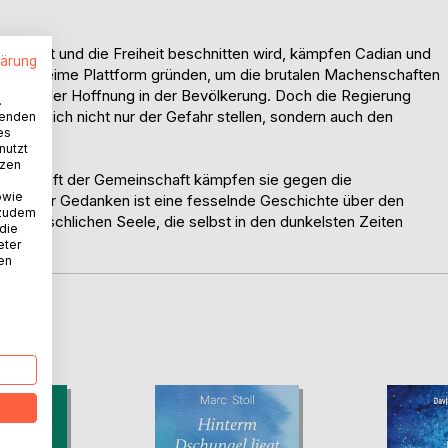
terdrückt und die Freiheit beschnitten wird, kämpfen Cadian und
lärung
 eine geheime Plattform gründen, um die brutalen Machenschaften
lamme der Hoffnung in der Bevölkerung. Doch die Regierung
.
üssen sich nicht nur der Gefahr stellen, sondern auch den
wenden
es
nutzt
tzen
 der Kraft der Gemeinschaft kämpfen sie gegen die
owie
stand der Gedanken ist eine fesselnde Geschichte über den
 zudem
er menschlichen Seele, die selbst in den dunkelsten Zeiten
 die
eter
nen
D