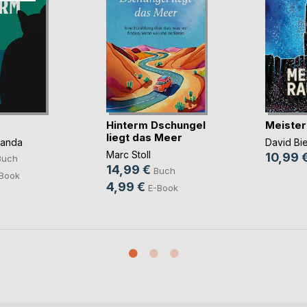
Hinterm Dschungel
Meister
liegt das Meer
panda
David Bi
Marc Stoll
10,99 
Buch
14,99 €
Buch
Book
4,99 €
E-Book