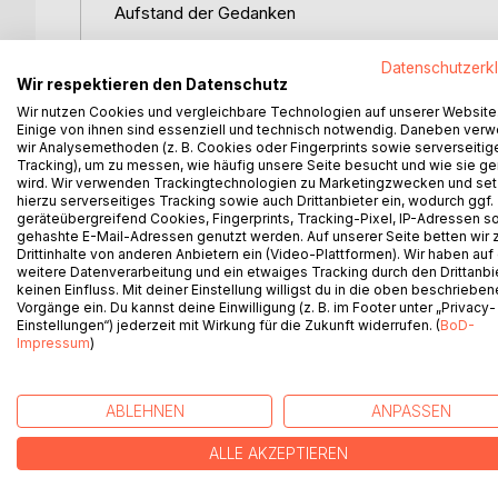
Aufstand der Gedanken
In einer dystopischen Welt, in der die Wahrheit un
Datenschutzerk
Lena für das, was ihnen am Herzen liegt. Als sie
Wir respektieren den Datenschutz
der Regierung aufzudecken, entfachen sie eine F
Wir nutzen Cookies und vergleichbare Technologien auf unserer Website
reagiert mit aller Macht, und die beiden Freunde m
Einige von ihnen sind essenziell und technisch notwendig. Daneben ver
wir Analysemethoden (z. B. Cookies oder Fingerprints sowie serverseitig
Herausforderungen des Widerstands.
Tracking), um zu messen, wie häufig unsere Seite besucht und wie sie ge
wird. Wir verwenden Trackingtechnologien zu Marketingzwecken und se
Mit einer Mischung aus Mut, Entschlossenheit und
hierzu serverseitiges Tracking sowie auch Drittanbieter ein, wodurch ggf.
geräteübergreifend Cookies, Fingerprints, Tracking-Pixel, IP-Adressen s
Unterdrückung und für eine bessere Zukunft. Auf
gehashte E-Mail-Adressen genutzt werden. Auf unserer Seite betten wir
unermüdlichen Kampf für Freiheit und die Stärke d
Drittinhalte von anderen Anbietern ein (Video-Plattformen). Wir haben auf
leuchtet.
weitere Datenverarbeitung und ein etwaiges Tracking durch den Drittanbi
keinen Einfluss. Mit deiner Einstellung willigst du in die oben beschriebe
Vorgänge ein. Du kannst deine Einwilligung (z. B. im Footer unter „Privacy-
Einstellungen“) jederzeit mit Wirkung für die Zukunft widerrufen. (
BoD-
Impressum
)
WEITERE TITEL BEI
Bo
ABLEHNEN
ANPASSEN
ALLE AKZEPTIEREN