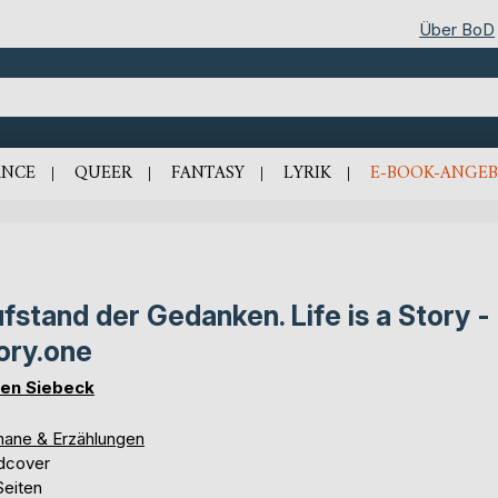
Über BoD
NCE
QUEER
FANTASY
LYRIK
E-BOOK-ANGEB
fstand der Gedanken. Life is a Story -
ory.one
ien Siebeck
ane & Erzählungen
dcover
Seiten