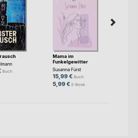
rausch
Mama im
Unter
Funkelgewitter
elmann
Christ
Susanna Fürst
€
14,9
Buch
15,99 €
Buch
9,99
5,99 €
E-Book