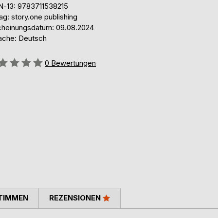
N-13: 9783711538215
ag: story.one publishing
cheinungsdatum: 09.08.2024
ache: Deutsch
ertung::
0
Bewertungen
TIMMEN
REZENSIONEN