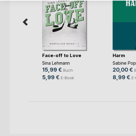
Face-off to Love
Harm
Sina Lehmann
Sabine Po
b und
15,99 €
20,00 €
Buch
ovic
5,99 €
8,99 €
E-Book
E-
ch
ook