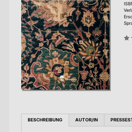
ISB
Verl
Ers
Spr
Bew
0%
BESCHREIBUNG
AUTOR/IN
PRESSES