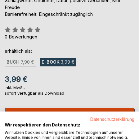
Schlagworte: Gedichte, Natur, positive Gedanken, Mut,
Freude
Barrierefreiheit: Eingeschränkt zugänglich
Bewertung::
0%
0
Bewertungen
erhältlich als:
BUCH
7,90 €
E-BOOK
3,99 €
3,99 €
inkl. MwSt.
sofort verfügbar als Download
IN DEN WARENKORB
Datenschutzerklärung
Wir respektieren den Datenschutz
Auf die Merkliste
Wir nutzen Cookies und vergleichbare Technologien auf unserer
Website. Einige von ihnen sind essenziell und technisch notwendig.