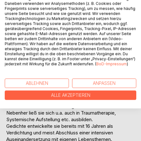
Titel bewerten
Daneben verwenden wir Analysemethoden (z. B. Cookies oder
Fingerprints sowie serverseitiges Tracking), um zu messen, wie häufig
unsere Seite besucht und wie sie genutzt wird. Wir verwenden
Trackingtechnologien zu Marketingzwecken und setzen hierzu
serverseitiges Tracking sowie auch Drittanbieter ein, wodurch ggf.
geräteübergreifend Cookies, Fingerprints, Tracking-Pixel, IP-Adressen
sowie gehashte E-Mail-Adressen genutzt werden. Auf unserer Seite
betten wir zudem Drittinhalte von anderen Anbietern ein (Video-
Plattformen). Wir haben auf die weitere Datenverarbeitung und ein
BESCHREIBUNG
etwaiges Tracking durch den Drittanbieter keinen Einfluss. Mit deiner
Einstellung willigst du in die oben beschriebenen Vorgänge ein. Du
kannst deine Einwilligung (z. B. im Footer unter „Privacy-Einstellungen“)
jederzeit mit Wirkung für die Zukunft widerrufen. (
BoD-Impressum
)
Ursela Bresch wurde 1952 in Freiburg im Breisgau geboren.
Sie machte nach einer Handwerkslehre über den zweiten
Bildungsweg Abitur. Anschließend studierte sie zur Grund-
ABLEHNEN
ANPASSEN
und Hauptschullehramt mit Schwerpunkt Deutsch und
Bildende Kunst.
ALLE AKZEPTIEREN
Es folgten Tätigkeiten, Anstellung in verschiedensten
Schulen in Baden-Württemberg und Hessen.
Nebenher ließ sie sich u.a. auch in Traumatherapie,
Systemische Aufstellung etc. ausbilden.
Gedichte entwickelte sie bereits mit 16 Jahren als
Verdichtung und meist Abschluss einer intensiven
Auseinandersetzung mit eigenen Lebensthemen.