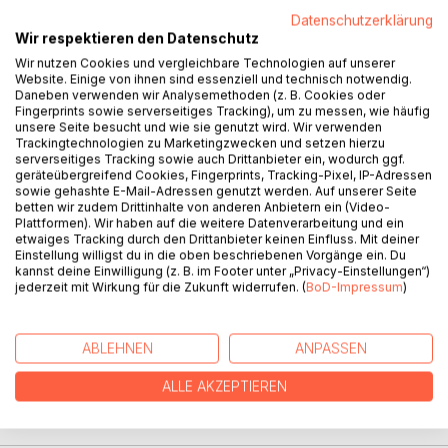
Datenschutzerklärung
Wir respektieren den Datenschutz
Wir nutzen Cookies und vergleichbare Technologien auf unserer
BESCHREIBUNG
Website. Einige von ihnen sind essenziell und technisch notwendig.
Daneben verwenden wir Analysemethoden (z. B. Cookies oder
Fingerprints sowie serverseitiges Tracking), um zu messen, wie häufig
unsere Seite besucht und wie sie genutzt wird. Wir verwenden
Die Aufgabensammlung enthält Übungsaufgaben mit
Trackingtechnologien zu Marketingzwecken und setzen hierzu
Lösungen zu allen mathematischen Standard-Themen, die
serverseitiges Tracking sowie auch Drittanbieter ein, wodurch ggf.
an deutschen Hochschulen in ingenieurwissenschaftlichen
geräteübergreifend Cookies, Fingerprints, Tracking-Pixel, IP-Adressen
sowie gehashte E-Mail-Adressen genutzt werden. Auf unserer Seite
Bachelor-Studiengängen behandelt werden:
betten wir zudem Drittinhalte von anderen Anbietern ein (Video-
Komplexe Zahlen, Vektorrechnung, Matrizen und
Plattformen). Wir haben auf die weitere Datenverarbeitung und ein
Determinanten, Lineare Gleichungssysteme, Folgen und
etwaiges Tracking durch den Drittanbieter keinen Einfluss. Mit deiner
Reihen, Reelle Funktionen, Differentialrechnung,
Einstellung willigst du in die oben beschriebenen Vorgänge ein. Du
kannst deine Einwilligung (z. B. im Footer unter „Privacy-Einstellungen“)
Integralrechnung, Gewöhnliche Differentialgleichungen,
jederzeit mit Wirkung für die Zukunft widerrufen. (
BoD-Impressum
)
Funktionen mehrerer Veränderlicher, Differentialrechnung
mehrerer Veränderlicher, Integralrechnung mehrerer
Veränderlicher, Fourier-Transformationen, Laplace-
ABLEHNEN
ANPASSEN
Transformationen.
ALLE AKZEPTIEREN
AUTOR/IN