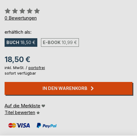
Bewertung::
0%
0
Bewertungen
erhältlich als:
BUCH
18,50 €
E-BOOK
10,99 €
18,50 €
inkl. MwSt. /
portofrei
sofort verfügbar
IN DEN WARENKORB
Auf die Merkliste
Titel bewerten