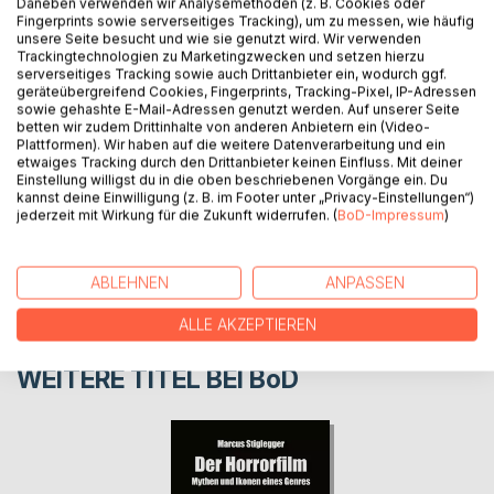
Internationale Glaskunstausstellung, Zwiesel 2024
Daneben verwenden wir Analysemethoden (z. B. Cookies oder
Fingerprints sowie serverseitiges Tracking), um zu messen, wie häufig
Begleitband zur Ausstellung
unsere Seite besucht und wie sie genutzt wird. Wir verwenden
Schriftenreihe des Waldmuseums Zwiesel 2025, Band 1
Trackingtechnologien zu Marketingzwecken und setzen hierzu
serverseitiges Tracking sowie auch Drittanbieter ein, wodurch ggf.
geräteübergreifend Cookies, Fingerprints, Tracking-Pixel, IP-Adressen
sowie gehashte E-Mail-Adressen genutzt werden. Auf unserer Seite
AUTOR/IN
betten wir zudem Drittinhalte von anderen Anbietern ein (Video-
Plattformen). Wir haben auf die weitere Datenverarbeitung und ein
etwaiges Tracking durch den Drittanbieter keinen Einfluss. Mit deiner
PRESSESTIMMEN
Einstellung willigst du in die oben beschriebenen Vorgänge ein. Du
kannst deine Einwilligung (z. B. im Footer unter „Privacy-Einstellungen“)
jederzeit mit Wirkung für die Zukunft widerrufen. (
BoD-Impressum
)
REZENSIONEN
ABLEHNEN
ANPASSEN
ALLE AKZEPTIEREN
WEITERE TITEL BEI
BoD