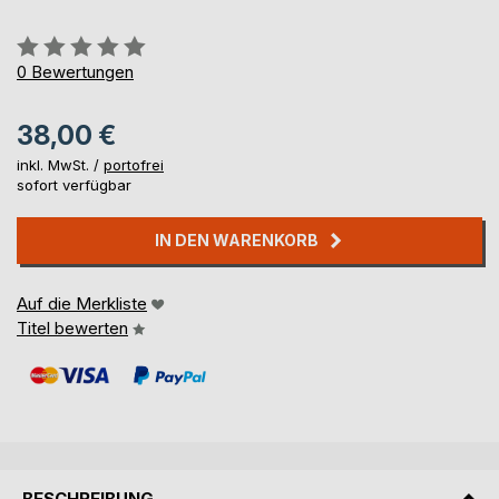
Bewertung::
0%
0
Bewertungen
38,00 €
inkl. MwSt. /
portofrei
sofort verfügbar
IN DEN WARENKORB
Auf die Merkliste
Titel bewerten
BESCHREIBUNG