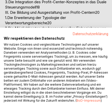
3.Die Integration des Profit-Center-Konzeptes in das Duale
Steuerungsmodell18
III. Die Bildung und Ausgestaltung von Profit-Centern20
1.Die Erweiterung der Typologie der
Verantwortungsbereiche20
2.Die Möglichkeoten der konzeptionellen Einbeziehung von
internen Abteilungen22
Datenschutzerklärung
3.Die Strukturierung von Profit-Centern24
Wir respektieren den Datenschutz
B. Die Steuerung von Profit-Centern28
Wir nutzen Cookies und vergleichbare Technologien auf unserer
Website. Einige von ihnen sind essenziell und technisch notwendig.
I. Die Profit-Center-Rechnung29
Daneben verwenden wir Analysemethoden (z. B. Cookies oder
1.Das Grundkonzept29
Fingerprints sowie serverseitiges Tracking), um zu messen, wie häufig
2.Die mögliche Erweiterung des Grundkonzeptes um
unsere Seite besucht und wie sie genutzt wird. Wir verwenden
Risiko- und Eigenkapitalkosten36
Trackingtechnologien zu Marketingzwecken und setzen hierzu
serverseitiges Tracking sowie auch Drittanbieter ein, wodurch ggf.
3.Die Berücksichtigung von Leistungsverflechtungen39
geräteübergreifend Cookies, Fingerprints, Tracking-Pixel, IP-Adressen
II. Das Budgetmanagement44
sowie gehashte E-Mail-Adressen genutzt werden. Auf unserer Seite
1.Die Zielsetzungen und die Funktionen von Budgets44
betten wir zudem Drittinhalte von anderen Anbietern ein (Video-
Plattformen). Wir haben auf die weitere Datenverarbeitung und ein
2.Der Zielvereinbarungsprozeß47
etwaiges Tracking durch den Drittanbieter keinen Einfluss. Mit deiner
3.Der Budgetkontrollprozeß49
Einstellung willigst du in die oben beschriebenen Vorgänge ein. Du
III. Die Erfolgskontrolle als Führungsinstrument53
kannst deine Einwilligung (z. B. im Footer unter „Privacy-Einstellungen“)
jederzeit mit Wirkung für die Zukunft widerrufen. (
BoD-Impressum
)
1.Die Bewertung der Zielerreichung54
2.Die fallweise Steuerung und die Entscheidungshilfen für