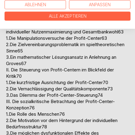
dezentrale Entscheidungsträger56
ABLEHNEN
ANPASSEN
3.Die erfolgsorientierten Anreizsysteme60
C. Die kritische Betrachtung der Profit-Center-Konzeption
ALLE AKZEPTIEREN
anhand ausgewählter Problemkreise63
I. Die Zielvereinbarungen im Spannungsfeld von
individueller Nutzenmaximierung und Gesamtbankwohl63
1.Die Manipulationsversuche der Profit-Center63
2.Die Zielvereinbarungsproblematik im spieltheoretischen
Sinne65
3.Ein mathematischer Lösungsansatz in Anlehnung an
Groves67
II. Die Steuerung von Profit-Centern im Blickfeld der
Kritik70
1.Die kurzfristige Ausrichtung der Profit-Center70
2.Die Vernachlässigung der Qualitätskomponente73
3.Das Dilemma der Profit-Center-Steuerung74
III. Die sozialkritische Betrachtung der Profit-Center-
Konzeption76
1.Die Rolle des Menschen76
2.Die Motivation vor dem Hintergrund der individuellen
Bedürfnisstruktur78
3.Die möglichen dysfunktionalen Effekte des