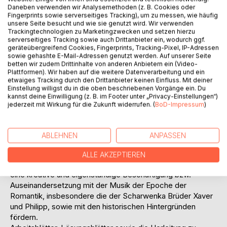
Daneben verwenden wir Analysemethoden (z. B. Cookies oder
Fingerprints sowie serverseitiges Tracking), um zu messen, wie häufig
unsere Seite besucht und wie sie genutzt wird. Wir verwenden
Trackingtechnologien zu Marketingzwecken und setzen hierzu
serverseitiges Tracking sowie auch Drittanbieter ein, wodurch ggf.
geräteübergreifend Cookies, Fingerprints, Tracking-Pixel, IP-Adressen
sowie gehashte E-Mail-Adressen genutzt werden. Auf unserer Seite
BESCHREIBUNG
betten wir zudem Drittinhalte von anderen Anbietern ein (Video-
Plattformen). Wir haben auf die weitere Datenverarbeitung und ein
etwaiges Tracking durch den Drittanbieter keinen Einfluss. Mit deiner
Einstellung willigst du in die oben beschriebenen Vorgänge ein. Du
Die Scharwenka Stiftung Bad Saarow lädt Schulen und
kannst deine Einwilligung (z. B. im Footer unter „Privacy-Einstellungen“)
Jugendeinrichtungen ein, das Scharwenka Kulturforum als
jederzeit mit Wirkung für die Zukunft widerrufen. (
BoD-Impressum
)
Erlebnis- und Bildungsstätte im Sinne eines
außerschulischen Lernorts zu nutzen. Im Handbuch "Auf
Entdeckungstour in Geschichte, Kunst und Kultur" werden
ABLEHNEN
ANPASSEN
Zielte, Inhalte und Aufgabenstellungen von 5
verschiedenen Angeboten / Touren ausführlich vorgestellt.
ALLE AKZEPTIEREN
Dabei werden besonders Schülerprojekte beschrieben, die
eine kreative und eigenständige Beschäftigung bzw.
Auseinandersetzung mit der Musik der Epoche der
Romantik, insbesondere die der Scharwenka Brüder Xaver
und Philipp, sowie mit den historischen Hintergründen
fördern.