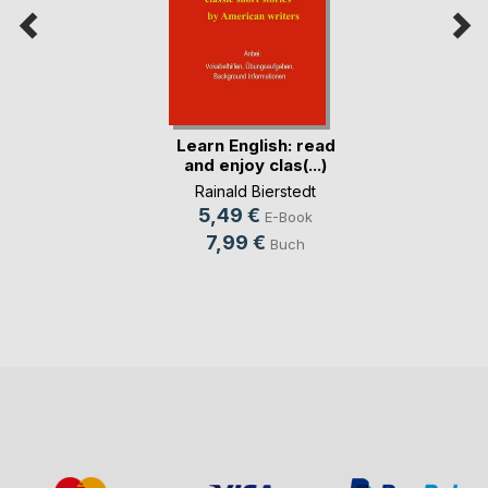
Learn English: read
and enjoy clas(...)
Rainald Bierstedt
5,49 €
E-Book
7,99 €
Buch