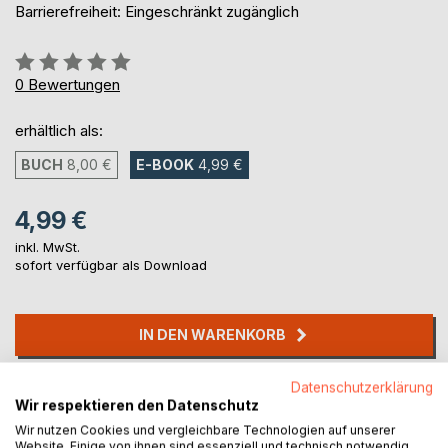
Barrierefreiheit: Eingeschränkt zugänglich
Bewertung::
0%
0
Bewertungen
erhältlich als:
BUCH
8,00 €
E-BOOK
4,99 €
4,99 €
inkl. MwSt.
sofort verfügbar als Download
IN DEN WARENKORB
Datenschutzerklärung
Auf die Merkliste
Wir respektieren den Datenschutz
Titel bewerten
Wir nutzen Cookies und vergleichbare Technologien auf unserer
Website. Einige von ihnen sind essenziell und technisch notwendig.