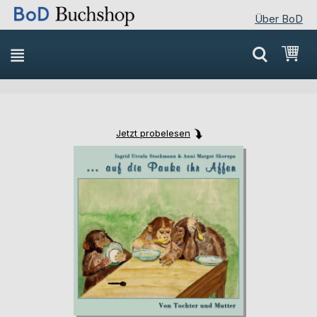
Über BoD
Direkt
Mei
zum
Inhalt
Jetzt probelesen
Skip
Skip
to
to
the
the
end
beginning
of
of
the
the
images
images
gallery
gallery