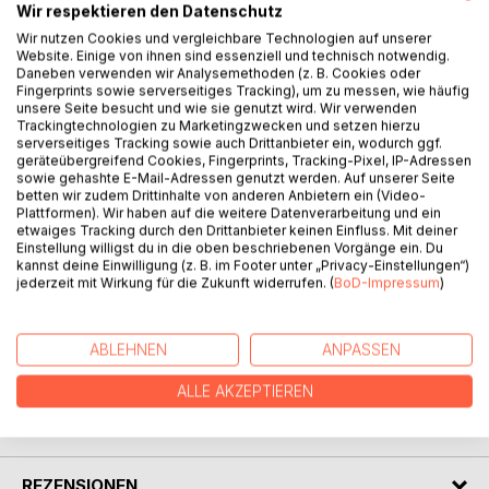
Die Mutter, A. Margot Skorupa, malte vor 50 Jahren diese
Wir respektieren den Datenschutz
anmutigen und lustigen Affenbilder. Sie war in Halle (Saale)
Wir nutzen Cookies und vergleichbare Technologien auf unserer
eine ehemalige Volkskunstschaffende. Ihre Tochter, Ingrid
Website. Einige von ihnen sind essenziell und technisch notwendig.
Daneben verwenden wir Analysemethoden (z. B. Cookies oder
U. Skorupa, war so begeistert von den Schimpansen, dass
Fingerprints sowie serverseitiges Tracking), um zu messen, wie häufig
sie im Alter von 16 Jahren, passend zu dieser Bilderserie,
unsere Seite besucht und wie sie genutzt wird. Wir verwenden
eine fantasievolle, kleine Geschichte schrieb. Als Ärztin, Dr.
Trackingtechnologien zu Marketingzwecken und setzen hierzu
serverseitiges Tracking sowie auch Drittanbieter ein, wodurch ggf.
med. Ingrid U. Stockmann, ließ sie 2014 das
geräteübergreifend Cookies, Fingerprints, Tracking-Pixel, IP-Adressen
Gemeinschaftswerk zur Freude ihrer Mutter in einem Verlag
sowie gehashte E-Mail-Adressen genutzt werden. Auf unserer Seite
veröffentlichen. Margot Skorupa war glücklich, als sie ihr
betten wir zudem Drittinhalte von anderen Anbietern ein (Video-
Buch bei der Leipziger Buchmesse in ihren Händen halten
Plattformen). Wir haben auf die weitere Datenverarbeitung und ein
etwaiges Tracking durch den Drittanbieter keinen Einfluss. Mit deiner
konnte. Die hier vorliegende zweite Auflage wurde
Einstellung willigst du in die oben beschriebenen Vorgänge ein. Du
nunmehr von ihrem ältesten Enkelsohn, Bernd Stockmann,
kannst deine Einwilligung (z. B. im Footer unter „Privacy-Einstellungen“)
zugleich Sohn der Buchautorin - in seinem Stockwärter
jederzeit mit Wirkung für die Zukunft widerrufen. (
BoD-Impressum
)
Verlag - 2021 verlegt.
ABLEHNEN
ANPASSEN
AUTOR/IN
ALLE AKZEPTIEREN
PRESSESTIMMEN
REZENSIONEN