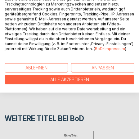
Trackingtechnologien zu Marketingzwecken und setzen hierzu
die Menschen Weihnachten nicht.
serverseitiges Tracking sowie auch Drittanbieter ein, wodurch ggf.
Doch einens Tages bekommt ein kleines Mädchen namens
geräteübergreifend Cookies, Fingerprints, Tracking-Pixel, IP-Adressen
Tränchen eine bunte Weihnachtskarte und macht sich auf
sowie gehashte E-Mail-Adressen genutzt werden. Auf unserer Seite
betten wir zudem Drittinhalte von anderen Anbietern ein (Video-
die Suche nach Weihnachten...
Plattformen). Wir haben auf die weitere Datenverarbeitung und ein
etwaiges Tracking durch den Drittanbieter keinen Einfluss. Mit deiner
Einstellung willigst du in die oben beschriebenen Vorgänge ein. Du
AUTOR/IN
kannst deine Einwilligung (z. B. im Footer unter „Privacy-Einstellungen“)
jederzeit mit Wirkung für die Zukunft widerrufen. (
BoD-Impressum
)
PRESSESTIMMEN
ABLEHNEN
ANPASSEN
REZENSIONEN
ALLE AKZEPTIEREN
WEITERE TITEL BEI
BoD