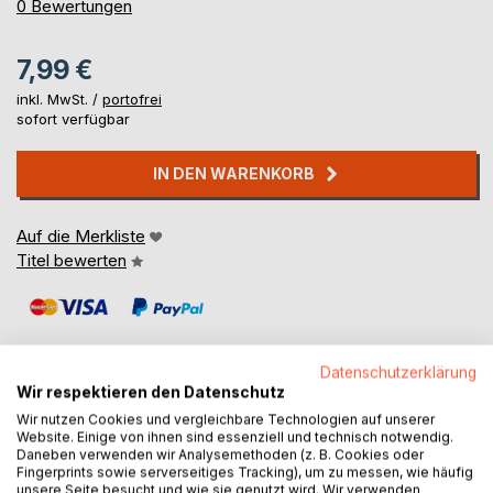
0%
0
Bewertungen
7,99 €
inkl. MwSt. /
portofrei
sofort verfügbar
IN DEN WARENKORB
Auf die Merkliste
Titel bewerten
Datenschutzerklärung
Wir respektieren den Datenschutz
Wir nutzen Cookies und vergleichbare Technologien auf unserer
BESCHREIBUNG
Website. Einige von ihnen sind essenziell und technisch notwendig.
Daneben verwenden wir Analysemethoden (z. B. Cookies oder
Fingerprints sowie serverseitiges Tracking), um zu messen, wie häufig
In einem fernen Dorf wo alles grau und traurig ist, kennen
unsere Seite besucht und wie sie genutzt wird. Wir verwenden