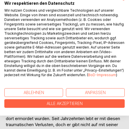
Wir respektieren den Datenschutz
Wir nutzen Cookies und vergleichbare Technologien auf unserer
Website. Einige von ihnen sind essenziell und technisch notwendig.
Daneben verwenden wir Analysemethoden (z. B. Cookies oder
Fingerprints sowie serverseitiges Tracking), um zu messen, wie häufig
unsere Seite besucht und wie sie genutzt wird. Wir verwenden
Trackingtechnologien zu Marketingzwecken und setzen hierzu
serverseitiges Tracking sowie auch Drittanbieter ein, wodurch ggf.
BESCHREIBUNG
geräteübergreifend Cookies, Fingerprints, Tracking-Pixel, IP-Adressen
sowie gehashte E-Mail-Adressen genutzt werden. Auf unserer Seite
betten wir zudem Drittinhalte von anderen Anbietern ein (Video-
Plattformen). Wir haben auf die weitere Datenverarbeitung und ein
Auf der Suche nach Wahrheit und Gerechtigkeit. Eine
etwaiges Tracking durch den Drittanbieter keinen Einfluss. Mit deiner
wahre Geschichte.
Einstellung willigst du in die oben beschriebenen Vorgänge ein. Du
Seit 50 Jahren sucht Juan Eduardo Rojas-Vásquez nach
kannst deine Einwilligung (z. B. im Footer unter „Privacy-Einstellungen“)
jederzeit mit Wirkung für die Zukunft widerrufen. (
BoD-Impressum
)
seinem Vater und seinem ältesten Bruder. Nur einen Monat
nach Pinochets gewaltsamer Machtübernahme im
September 1973 in Chile wurden Juans Vater und Bruder
ABLEHNEN
ANPASSEN
verhaftet - seitdem sind sie verschollen. Juans Familie
lebte in der Nähe der pseudoreligiösen Sekte Colonia
ALLE AKZEPTIEREN
Dignidad. Dort unterhielt der chilenische Geheimdienst ein
Folterzentrum. Juan ist überzeugt, dass Vater und Bruder
dort ermordet wurden. Seit Jahrzehnten lebt er mit diesen
traumatischen Verlusten, doch er gibt nicht auf mit seiner