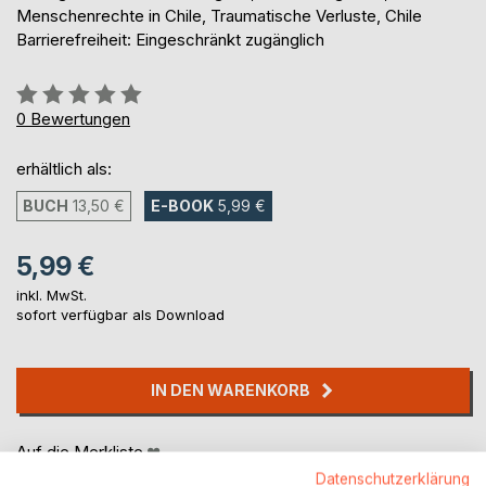
Menschenrechte in Chile, Traumatische Verluste, Chile
Barrierefreiheit: Eingeschränkt zugänglich
Bewertung::
0%
0
Bewertungen
erhältlich als:
BUCH
13,50 €
E-BOOK
5,99 €
5,99 €
inkl. MwSt.
sofort verfügbar als Download
IN DEN WARENKORB
Auf die Merkliste
Titel bewerten
Datenschutzerklärung