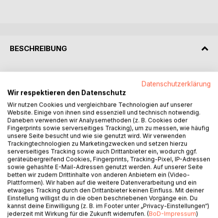
BESCHREIBUNG
Im ersten Teil dieser Trilogie erzählt ein Kind aus seiner
Datenschutzerklärung
Sicht vom zu spürenden Kriegsende 1945 in seiner Heimat
Wir respektieren den Datenschutz
Pommern, von sicherer Evakuierung und von seltsamer
Wir nutzen Cookies und vergleichbare Technologien auf unserer
Zurückführung in offenen Waggons in ein erlebtes Chaos
Website. Einige von ihnen sind essenziell und technisch notwendig.
wiederum zurück über die Oder. Von hoffnungsvoller Zeit in
Daneben verwenden wir Analysemethoden (z. B. Cookies oder
einem katholischen Konvikt in Speyer berichtet es, mit
Fingerprints sowie serverseitiges Tracking), um zu messen, wie häufig
unsere Seite besucht und wie sie genutzt wird. Wir verwenden
beginnender Kritik an christlichen Glaubensdogmen. Alles
Trackingtechnologien zu Marketingzwecken und setzen hierzu
wurde jetzt im hohen Alter aufgeschrieben, wobei sich
serverseitiges Tracking sowie auch Drittanbieter ein, wodurch ggf.
Einiges mit dem realen Horrorfilm in Osteuropa von 2022
geräteübergreifend Cookies, Fingerprints, Tracking-Pixel, IP-Adressen
sowie gehashte E-Mail-Adressen genutzt werden. Auf unserer Seite
verbindet und deshalb auch der Antikriegs-Text auf Seite
betten wir zudem Drittinhalte von anderen Anbietern ein (Video-
682 so wichtig für ein Verständnis des Buches ist.
Plattformen). Wir haben auf die weitere Datenverarbeitung und ein
Der zweite Teil ist dem Lebens-Glück verbunden, das wie
etwaiges Tracking durch den Drittanbieter keinen Einfluss. Mit deiner
wartend am Meeresstrand steht, in einer Frau und einem
Einstellung willigst du in die oben beschriebenen Vorgänge ein. Du
kannst deine Einwilligung (z. B. im Footer unter „Privacy-Einstellungen“)
Mann verborgen, in Drama und Komödie, wobei auch schon
jederzeit mit Wirkung für die Zukunft widerrufen. (
BoD-Impressum
)