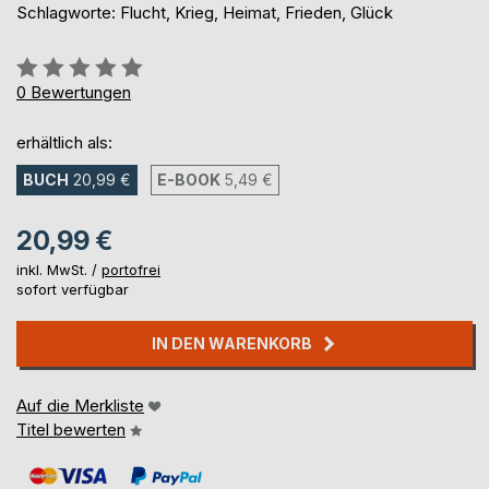
Schlagworte: Flucht, Krieg, Heimat, Frieden, Glück
Bewertung::
0%
0
Bewertungen
erhältlich als:
BUCH
20,99 €
E-BOOK
5,49 €
20,99 €
inkl. MwSt. /
portofrei
sofort verfügbar
IN DEN WARENKORB
Auf die Merkliste
Titel bewerten