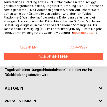
BESCHREIBUNG
serverseitiges Tracking sowie auch Drittanbieter ein, wodurch ggf.
geräteübergreifend Cookies, Fingerprints, Tracking-Pixel, IP-Adressen
sowie gehashte E-Mail-Adressen genutzt werden. Auf unserer Seite
betten wir zudem Drittinhalte von anderen Anbietern ein (Video-
Dass nicht alle Eingeladenen zu ihrer Geburtstagsfeier
Plattformen). Wir haben auf die weitere Datenverarbeitung und ein
kommen, ist für Eileen nichts Neues. Ein Geburtstag in den
etwaiges Tracking durch den Drittanbieter keinen Einfluss. Mit deiner
Sommerferien bringt das nun mal mit sich. Ihr fünfzehnter
Einstellung willigst du in die oben beschriebenen Vorgänge ein. Du
kannst deine Einwilligung (z. B. im Footer unter „Privacy-Einstellungen“)
Geburtstag droht jedoch zu einer reinen Mädchensache zu
jederzeit mit Wirkung für die Zukunft widerrufen. (
BoD-Impressum
)
werden, und ein paar Jungs hätte sie bei der Party schon
gern dabei. Ihre beste Freundin Nora weiß Rat, aber hätte
sie Eileen nicht vorwarnen können, dass Julian so... so...
ABLEHNEN
ANPASSEN
einfach so toll ist?
ALLE AKZEPTIEREN
"Auf der Stelle hin und weg!" erzählt als eigenständige
Kurzgeschichte die Vorgeschichte zu "Pfiff! - Aus dem
Tagebuch einer Jungschiedsrichterin", die dort nur im
Rückblick angedeutet wird.
AUTOR/IN
PRESSESTIMMEN