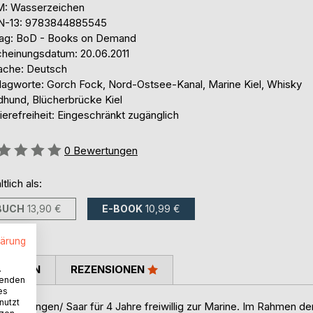
: Wasserzeichen
N-13: 9783844885545
lag: BoD - Books on Demand
cheinungsdatum: 20.06.2011
ache: Deutsch
lagworte: Gorch Fock, Nord-Ostsee-Kanal, Marine Kiel, Whisky
dhund, Blücherbrücke Kiel
ierefreiheit: Eingeschränkt zugänglich
ertung::
0
Bewertungen
ltlich als:
BUCH
13,90 €
E-BOOK
10,99 €
lärung
TIMMEN
REZENSIONEN
.
wenden
es
nutzt
n Völklingen/ Saar für 4 Jahre freiwillig zur Marine. Im Rahmen de