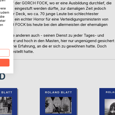
tzen
ildung auf der GORCH FOCK, wo er eine Ausbildung durchlief, die
würdig" eingestuft werden dürfte, zur damaligen Zeit jedoch
owie
 zudem
 Enge unter Deck, wo ca. 70 junge Leute bei schlechtester
 die
ürfte ein echter Horror für eine Verteidigungsministerin von
eter
die GORCH FOCK bis heute bei den allermeisten der ehemaligen
nen
 - wie alle anderen auch - seinen Dienst zu jeder Tages- und
dem Klüver und hoch in den Masten, hier nur ungenügend gesichert
wöhnliche Erfahrung, an die er sich zu gewöhnen hatte. Doch
as vorgestellt hatte.
D