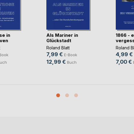
se in
Als Mariner in
1866 - e
ven
Glückstadt
vergess
t
Roland Blatt
Roland Bl
7,99 €
4,99 €
Book
E-Book
12,99 €
7,00 €
uch
Buch