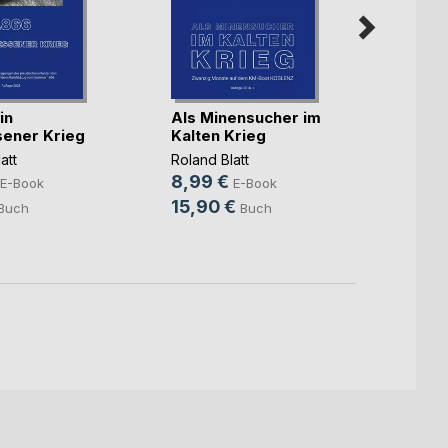
in
Als Minensucher im
Schle
ener Krieg
Kalten Krieg
Geschi
att
Roland Blatt
Roland 
8,99 €
3,99
E-Book
E-Book
15,90 €
5,00
Buch
Buch