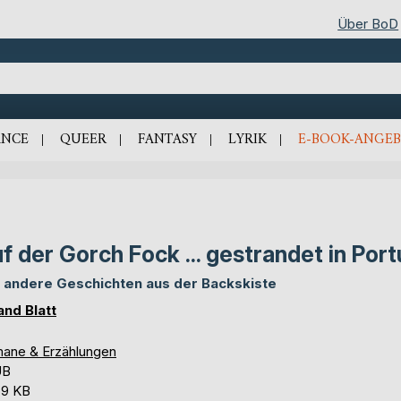
Über BoD
NCE
QUEER
FANTASY
LYRIK
E-BOOK-ANGEB
f der Gorch Fock ... gestrandet in Port
 andere Geschichten aus der Backskiste
and Blatt
ane & Erzählungen
UB
,9 KB