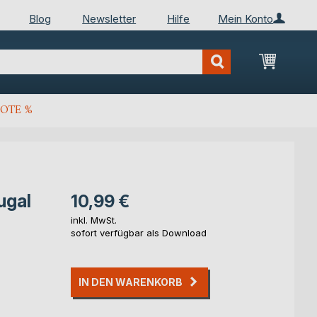
Blog
Newsletter
Hilfe
Mein Konto
Mein Wa
OTE %
ugal
10,99 €
inkl. MwSt.
sofort verfügbar als Download
IN DEN WARENKORB