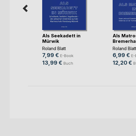
Als Seekadett in
Als Matro
Mürwik
Bremerha
chungel
eer
Roland Blatt
Roland Blat
7,99 €
6,99 €
E-Book
E-
13,99 €
12,20 €
ok
Buch
B
h