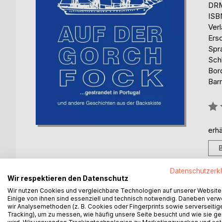
DRM
ISB
Ver
Ers
Spr
Sch
Bor
Barr
Bew
0%
erhä
Datenschutzerk
Wir respektieren den Datenschutz
BESCHREIBUNG
AUTOR/IN
PRESSES
Wir nutzen Cookies und vergleichbare Technologien auf unserer Website
Einige von ihnen sind essenziell und technisch notwendig. Daneben ver
wir Analysemethoden (z. B. Cookies oder Fingerprints sowie serverseitig
Tracking), um zu messen, wie häufig unsere Seite besucht und wie sie ge
Roland Blatt, geb. Dez 1946, ging nach dem Abitur i