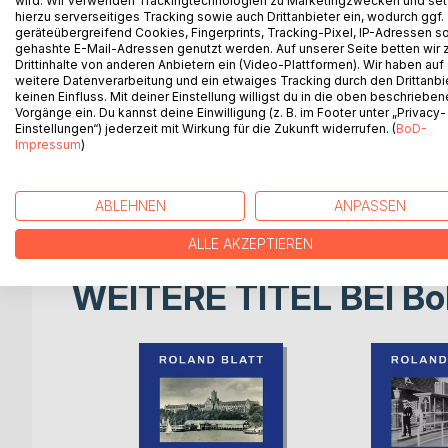
wird. Wir verwenden Trackingtechnologien zu Marketingzwecken und se
Offiziersausbildung erhielt er die erste See-Ausb
hierzu serverseitiges Tracking sowie auch Drittanbieter ein, wodurch ggf.
heute in mancher Hinsicht sicher als "menschenun
geräteübergreifend Cookies, Fingerprints, Tracking-Pixel, IP-Adressen s
gehashte E-Mail-Adressen genutzt werden. Auf unserer Seite betten wir
völlig üblich und akzeptiert war. Allein schon die
Drittinhalte von anderen Anbietern ein (Video-Plattformen). Wir haben auf
Belüftung in einem Raum zusammenleben mussten, d
weitere Datenverarbeitung und ein etwaiges Tracking durch den Drittanbi
heute sein. Doch trotz aller Härten erfreut sich 
keinen Einfluss. Mit deiner Einstellung willigst du in die oben beschriebe
Vorgänge ein. Du kannst deine Einwilligung (z. B. im Footer unter „Privacy-
Besatzungsmitgliedern einer großen Beliebtheit.
Einstellungen“) jederzeit mit Wirkung für die Zukunft widerrufen. (
BoD-
In der Titelgeschichte erzählt Roland Blatt, wie er
Impressum
)
Nachtzeit verrichtete: unter Deck, an Deck, auf 
mit einem einfachen Sisal-Life-Belt. Eine außerge
leider verlief seine Bordzeit nicht so, wie er sich d
ABLEHNEN
ANPASSEN
ALLE AKZEPTIEREN
WEITERE TITEL BEI
Bo