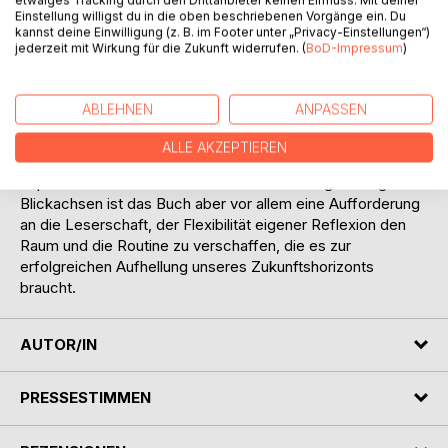
etwaiges Tracking durch den Drittanbieter keinen Einfluss. Mit deiner
Auswüchse des Kapitalismus oder die Ambivalenz künstlich
Einstellung willigst du in die oben beschriebenen Vorgänge ein. Du
kannst deine Einwilligung (z. B. im Footer unter „Privacy-Einstellungen“)
simulierter Intelligenzen in ein bisweilen ungewohntes Licht.
jederzeit mit Wirkung für die Zukunft widerrufen. (
BoD-Impressum
)
Es bringt auch diesen Kontexten vorausliegende Aspekte
menschlichen Handelns in einen neu ausgerichteten Fokus,
die wegen ihrer weniger offensichtlichen Relevanz hierfür
ABLEHNEN
ANPASSEN
seltener diskutiert werden, wie unseren Umgang mit
Kreativität oder Wahrheitswerten oder unser
ALLE AKZEPTIEREN
Erkenntnisvermögen als solches. Mit seinen zahlreichen
experimentell in den Wald unseres Denkens geschlagenen
Blickachsen ist das Buch aber vor allem eine Aufforderung
an die Leserschaft, der Flexibilität eigener Reflexion den
Raum und die Routine zu verschaffen, die es zur
erfolgreichen Aufhellung unseres Zukunftshorizonts
braucht.
AUTOR/IN
PRESSESTIMMEN