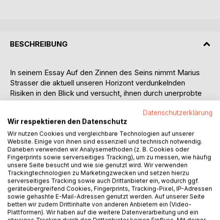
BESCHREIBUNG
In seinem Essay Auf den Zinnen des Seins nimmt Marius
Strasser die aktuell unseren Horizont verdunkelnden
Risiken in den Blick und versucht, ihnen durch unerprobte
Ansätze zur Gesamteinordnung unserer Existenz die
Datenschutzerklärung
eingeschliffene Deutungshoheit über unsere
Wir respektieren den Datenschutz
Zukunftsaussichten streitig zu machen. Dabei zielt das
Buch darauf ab, über eine langfristige Betrachtung unserer
Wir nutzen Cookies und vergleichbare Technologien auf unserer
Website. Einige von ihnen sind essenziell und technisch notwendig.
Spezies das bisher allenfalls ansatzweise erschlossene
Daneben verwenden wir Analysemethoden (z. B. Cookies oder
Möglichkeitsfeld immer wieder neuer Sichtweisen
Fingerprints sowie serverseitiges Tracking), um zu messen, wie häufig
dauerhaft für unser Denken zu aktivieren. Es erlaubt sich,
unsere Seite besucht und wie sie genutzt wird. Wir verwenden
Trackingtechnologien zu Marketingzwecken und setzen hierzu
den Bogen dazu von den Anfängen des Universums bis zur
serverseitiges Tracking sowie auch Drittanbieter ein, wodurch ggf.
heutigen Misere menschlicher Zukunftsperspektiven
geräteübergreifend Cookies, Fingerprints, Tracking-Pixel, IP-Adressen
überraschend weit zu spannen. Damit rückt es nicht nur
sowie gehashte E-Mail-Adressen genutzt werden. Auf unserer Seite
betten wir zudem Drittinhalte von anderen Anbietern ein (Video-
Symptome verfehlter Gesellschaftsorganisation und
Plattformen). Wir haben auf die weitere Datenverarbeitung und ein
Planetenkultivierung wie die Klimakrise, bestimmte