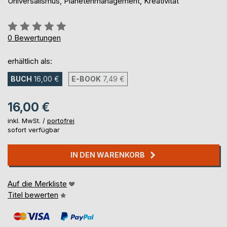
Universalismus, Planetenmanagement, Kreativität
Bewertung::
0%
0
Bewertungen
erhältlich als:
BUCH
16,00 €
E-BOOK
7,49 €
16,00 €
inkl. MwSt. /
portofrei
sofort verfügbar
IN DEN WARENKORB
Auf die Merkliste
Titel bewerten