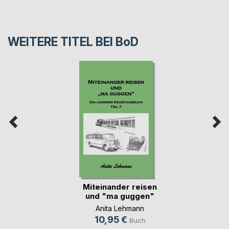
WEITERE TITEL BEI
BoD
Miteinander reisen
und "ma guggen"
Anita Lehmann
10,95 €
Buch