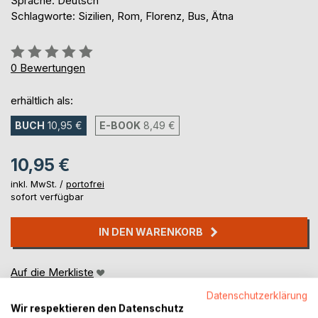
Sprache: Deutsch
Schlagworte: Sizilien, Rom, Florenz, Bus, Ätna
Bewertung::
0%
0
Bewertungen
erhältlich als:
BUCH
10,95 €
E-BOOK
8,49 €
10,95 €
inkl. MwSt. /
portofrei
sofort verfügbar
IN DEN WARENKORB
Auf die Merkliste
Titel bewerten
Datenschutzerklärung
Wir respektieren den Datenschutz