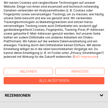
Wir nutzen Cookies und vergleichbare Technologien auf unserer
Website. Einige von ihnen sind essenziell und technisch notwendig.
Daneben verwenden wir Analysemethoden (z. B. Cookies oder
Fingerprints sowie serverseitiges Tracking), um zu messen, wie häufig
unsere Seite besucht und wie sie genutzt wird. Wir verwenden
Trackingtechnologien zu Marketingzwecken und setzen hierzu
serverseitiges Tracking sowie auch Drittanbieter ein, wodurch ggf.
BESCHREIBUNG
geräteübergreifend Cookies, Fingerprints, Tracking-Pixel, IP-Adressen
sowie gehashte E-Mail-Adressen genutzt werden. Auf unserer Seite
betten wir zudem Drittinhalte von anderen Anbietern ein (Video-
Lieben Sie das Reisen? Lieben Sie Italien?
Plattformen). Wir haben auf die weitere Datenverarbeitung und ein
etwaiges Tracking durch den Drittanbieter keinen Einfluss. Mit deiner
Auf heitere Weise erzählt die Autorin von ihren Eindrücken
Einstellung willigst du in die oben beschriebenen Vorgänge ein. Du
und Erlebnissen während einer Busfahrt nach Sizilien,
kannst deine Einwilligung (z. B. im Footer unter „Privacy-Einstellungen“)
vorbei an Verona, Florenz, Rom und Neapel ...
jederzeit mit Wirkung für die Zukunft widerrufen. (
BoD-Impressum
)
AUTOR/IN
ABLEHNEN
ANPASSEN
ALLE AKZEPTIEREN
PRESSESTIMMEN
REZENSIONEN