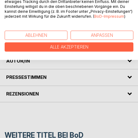
etwaiges Tracking durch den Drittanbieter keinen Einfluss. Mit deiner
Einstellung willigst du in die oben beschriebenen Vorgänge ein. Du
kannst deine Einwilligung (z. B. im Footer unter „Privacy-Einstellungen“)
BESCHREIBUNG
jederzeit mit Wirkung für die Zukunft widerrufen. (
BoD-Impressum
)
Auf den Spuren der Ulmer Schachtel. Eine vierwöchige
ABLEHNEN
ANPASSEN
Faltbootwanderfahrt von 1960, mit Booten und Zelten auf
der Donau von Ulm bis Wien.
ALLE AKZEPTIEREN
AUTOR/IN
PRESSESTIMMEN
REZENSIONEN
WEITERE TITEL BEI
BoD