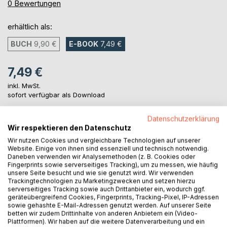
0%
0
Bewertungen
erhältlich als:
BUCH
9,90 €
E-BOOK
7,49 €
7,49 €
inkl. MwSt.
sofort verfügbar als Download
Datenschutzerklärung
Wir respektieren den Datenschutz
IN DEN WARENKORB
Wir nutzen Cookies und vergleichbare Technologien auf unserer
Website. Einige von ihnen sind essenziell und technisch notwendig.
Daneben verwenden wir Analysemethoden (z. B. Cookies oder
Auf die Merkliste
Fingerprints sowie serverseitiges Tracking), um zu messen, wie häufig
Titel bewerten
unsere Seite besucht und wie sie genutzt wird. Wir verwenden
Trackingtechnologien zu Marketingzwecken und setzen hierzu
serverseitiges Tracking sowie auch Drittanbieter ein, wodurch ggf.
geräteübergreifend Cookies, Fingerprints, Tracking-Pixel, IP-Adressen
sowie gehashte E-Mail-Adressen genutzt werden. Auf unserer Seite
betten wir zudem Drittinhalte von anderen Anbietern ein (Video-
Plattformen). Wir haben auf die weitere Datenverarbeitung und ein