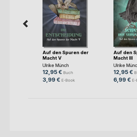
uer des
Auf den Spuren der
Auf den S
Macht V
Macht III
Ulrike Münch
Ulrike Mün
h
12,95 €
12,95 €
Buch
B
ok
3,99 €
6,99 €
E-Book
E-