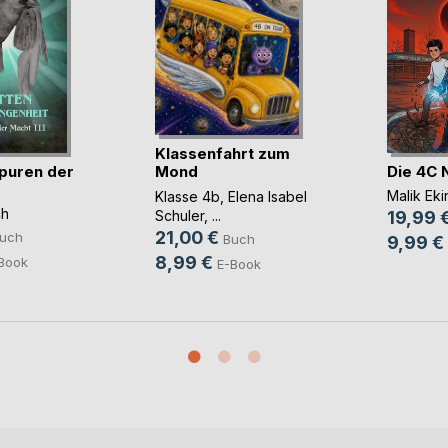
Klassenfahrt zum
puren der
Die 4C 
Mond
Malik Eki
Klasse 4b
,
Elena Isabel
ch
Schuler
, ...
19,99 
21,00 €
uch
Buch
9,99 €
8,99 €
Book
E-Book