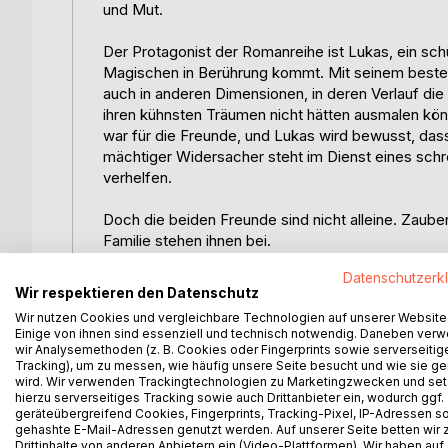
und Mut.
Der Protagonist der Romanreihe ist Lukas, ein sc
Magischen in Berührung kommt. Mit seinem besten
auch in anderen Dimensionen, in deren Verlauf die 
ihren kühnsten Träumen nicht hätten ausmalen könne
war für die Freunde, und Lukas wird bewusst, dass
mächtiger Widersacher steht im Dienst eines sch
verhelfen.
Doch die beiden Freunde sind nicht alleine. Zaube
Familie stehen ihnen bei.
Datenschutzerk
Beide Seiten verfügen über umfangreiches magisc
Wir respektieren den Datenschutz
dienen verschiedene Kreaturen, den einen Schat
Wir nutzen Cookies und vergleichbare Technologien auf unserer Website
und edle Raubkatzen. So ist offen, wer den Kampf
Einige von ihnen sind essenziell und technisch notwendig. Daneben ver
wir Analysemethoden (z. B. Cookies oder Fingerprints sowie serverseitig
Zum Inhalt von Band 4:
Tracking), um zu messen, wie häufig unsere Seite besucht und wie sie ge
wird. Wir verwenden Trackingtechnologien zu Marketingzwecken und se
hierzu serverseitiges Tracking sowie auch Drittanbieter ein, wodurch ggf.
Wer hätte gedacht, dass es Ultimus Walthard geli
geräteübergreifend Cookies, Fingerprints, Tracking-Pixel, IP-Adressen s
das. Er bringt es abermals fertig, seine Spuren z
gehashte E-Mail-Adressen genutzt werden. Auf unserer Seite betten wir
Drittinhalte von anderen Anbietern ein (Video-Plattformen). Wir haben auf