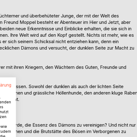
hüchterner und überbehüteter Junge, der mit der Welt des
 Freund Moppel besteht er Abenteuer im Hier und Jetzt, aber
beiden neue Erkenntnisse und Einblicke erhalten, die sie sich in
n. Ihre Welt wird auf den Kopf gestellt. Nichts ist mehr, wie es
 er sich seinem Schicksal nicht entziehen kann, denn ein
recklichen Dämons und versucht, der dunklen Seite zur Macht zu
rer mit ihren Kriegern, den Wächtern des Guten, Freunde und
lärung
hes Wissen. Sowohl der dunklen als auch der lichten Seite
tendämonen und grässliche Höllenhunde, den anderen kluge Rabe
.
 gewinnt.
wenden
es
nutzt
tzen
ngen würde, die Essenz des Dämons zu vereinigen? Und nicht nur
owie
u verwischen und die Brutstätte des Bösen im Verborgenen zu
 zudem
 die