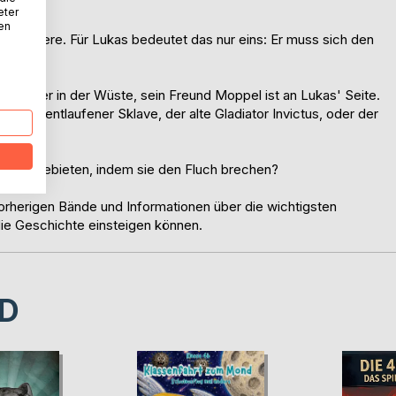
eter
nen
 ins Leere. Für Lukas bedeutet das nur eins: Er muss sich den
Rom oder in der Wüste, sein Freund Moppel ist an Lukas' Seite.
s ein entlaufener Sklave, der alte Gladiator Invictus, oder der
lt zu gebieten, indem sie den Fluch brechen?
herigen Bände und Informationen über die wichtigsten
 die Geschichte einsteigen können.
D