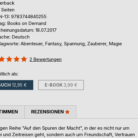
erback
 Seiten
N-13: 9783744840255
lag: Books on Demand
cheinungsdatum: 18.07.2017
ache: Deutsch
lagworte: Abenteuer, Fantasy, Spannung, Zauberer, Magie
ertung::
2
Bewertungen
%
ltlich als:
BUCH
12,95 €
E-BOOK
3,99 €
TIMMEN
REZENSIONEN
ligen Reihe "Auf den Spuren der Macht", in der es nicht nur um
 und Zeitreisen geht, sondern auch um Freundschaft, Vertrauen