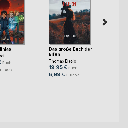
Ninjas
Das große Buch der
Licht
Elfen
nci
Katja 
Thomas Eisele
€
8,95
Buch
19,95 €
Buch
3,99
E-Book
6,99 €
E-Book