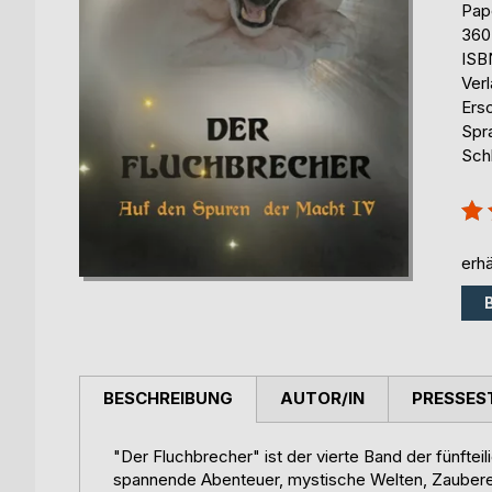
Pap
360
ISB
Ver
Ers
Spr
Sch
Bew
100
erhä
BESCHREIBUNG
AUTOR/IN
PRESSES
"Der Fluchbrecher" ist der vierte Band der fünftei
spannende Abenteuer, mystische Welten, Zauberei