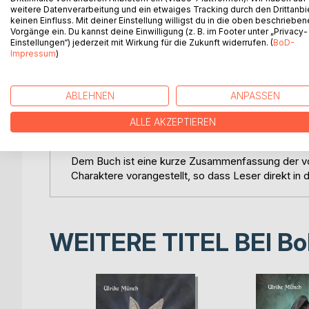
halten.
weitere Datenverarbeitung und ein etwaiges Tracking durch den Drittanbi
keinen Einfluss. Mit deiner Einstellung willigst du in die oben beschriebe
Selbst die Suche der Zauberer und Wächter laufen
Vorgänge ein. Du kannst deine Einwilligung (z. B. im Footer unter „Privacy-
Einstellungen“) jederzeit mit Wirkung für die Zukunft widerrufen. (
BoD-
Aufgaben des Fluchbrechers stellen.
Impressum
)
Ob im Land der Drachen, als Gladiatoren im alten 
Gemeinsam stellen sie sich Freund und Feind, mag e
ABLEHNEN
ANPASSEN
Beduine Al Magmani aus der Zwischenwelt sein.
ALLE AKZEPTIEREN
Werden die Freunde es schaffen, dem Bösen Einha
Dem Buch ist eine kurze Zusammenfassung der vor
Charaktere vorangestellt, so dass Leser direkt in
WEITERE TITEL BEI
Bo