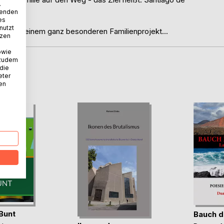
.
wenden
es
nutzt
sich zu einem ganz besonderen Familienprojekt...
tzen
owie
 zudem
 die
D
eter
nen
Bunt
Bauch d