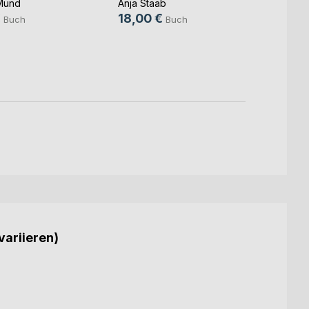
Balka
Mund
Anja Staab
€
18,00 €
Frank 
Buch
Buch
22,0
variieren)