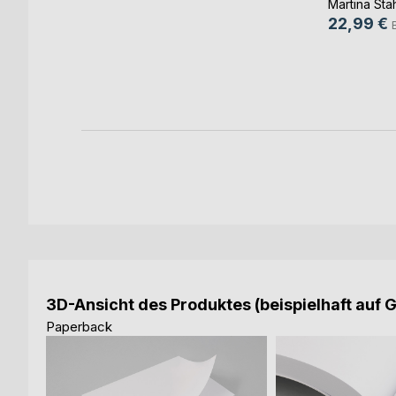
 Buch von
Martina Sta
kobsweg
22,99 €
h
ok
3D-Ansicht des Produktes (beispielhaft auf 
Paperback