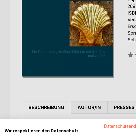
268
ISB
Ver
Ers
Spr
Sch
Bew
0%
BESCHREIBUNG
AUTOR/IN
PRESSES
Pilgern mit Kindern? Geht das überhaupt?
Datenschutzerk
Wir respektieren den Datenschutz
Eines Morgens macht sich die fünfköpfige Hamburg