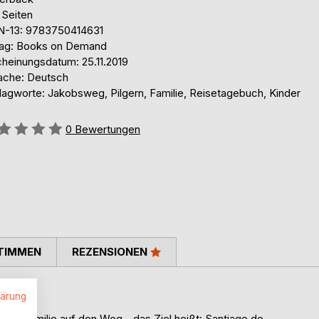
 Seiten
N-13: 9783750414631
lag: Books on Demand
cheinungsdatum: 25.11.2019
ache: Deutsch
lagworte: Jakobsweg, Pilgern, Familie, Reisetagebuch, Kinder
ertung::
0
Bewertungen
TIMMEN
REZENSIONEN
lärung
er Familie auf den Weg - das Ziel heißt: Santiago de