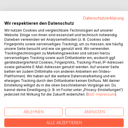
Datenschutzerklärung
Wir respektieren den Datenschutz
BESCHREIBUNG
Wir nutzen Cookies und vergleichbare Technologien auf unserer
Website. Einige von ihnen sind essenziell und technisch notwendig.
Daneben verwenden wir Analysemethoden (z. B. Cookies oder
"Ich will nicht mehr!"
Fingerprints sowie serverseitiges Tracking), um zu messen, wie häufig
Kennen Sie das Gefühl, dass Ihnen alles über den Kopf
unsere Seite besucht und wie sie genutzt wird. Wir verwenden
Trackingtechnologien zu Marketingzwecken und setzen hierzu
wächst? Arbeit, Beziehungsprobleme, Familie.
serverseitiges Tracking sowie auch Drittanbieter ein, wodurch ggf.
Aber was tun? Aussteigen oder Davonlaufen sind im
geräteübergreifend Cookies, Fingerprints, Tracking-Pixel, IP-Adressen
Regelfall keine Alternative. Daher strampeln wir weiter in
sowie gehashte E-Mail-Adressen genutzt werden. Auf unserer Seite
betten wir zudem Drittinhalte von anderen Anbietern ein (Video-
unserem Hamsterrad und suchen nach Lösungen.
Plattformen). Wir haben auf die weitere Datenverarbeitung und ein
Der Schlüssel liegt in uns. Der Schlüssel zu einem
etwaiges Tracking durch den Drittanbieter keinen Einfluss. Mit deiner
besseren und leichteren Leben. Einem Leben frei von
Einstellung willigst du in die oben beschriebenen Vorgänge ein. Du
kannst deine Einwilligung (z. B. im Footer unter „Privacy-Einstellungen“)
Ängsten, Depression, fehlgeleiteten Emotionen und
jederzeit mit Wirkung für die Zukunft widerrufen. (
BoD-Impressum
)
Sorgen. Entdecken Sie zusammen mit der Autorin die
Momente, die Veränderungen ermöglichen. Erkunden Sie
sich selbst und beginnen Sie, Ihre Fesseln zu lockern,
ABLEHNEN
ANPASSEN
Perspektiven zu verändern und sich aus Ihrem Kokon zu
schälen. Denn wahre Freiheit beginnt in uns selbst.
ALLE AKZEPTIEREN