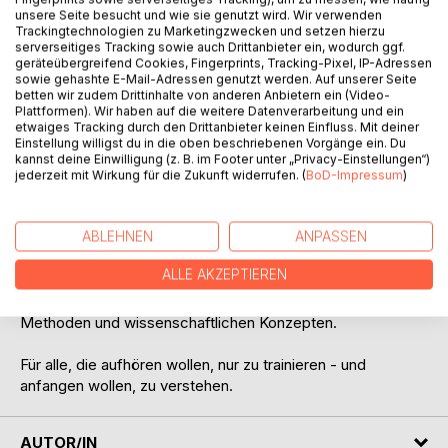
unsere Seite besucht und wie sie genutzt wird. Wir verwenden
Trackingtechnologien zu Marketingzwecken und setzen hierzu
serverseitiges Tracking sowie auch Drittanbieter ein, wodurch ggf.
BESCHREIBUNG
geräteübergreifend Cookies, Fingerprints, Tracking-Pixel, IP-Adressen
sowie gehashte E-Mail-Adressen genutzt werden. Auf unserer Seite
betten wir zudem Drittinhalte von anderen Anbietern ein (Video-
Triathlon ist kein Dreikampf - es ist ein System.
Plattformen). Wir haben auf die weitere Datenverarbeitung und ein
etwaiges Tracking durch den Drittanbieter keinen Einfluss. Mit deiner
Wer verstehen will, warum Schwimmen, Radfahren und
Einstellung willigst du in die oben beschriebenen Vorgänge ein. Du
Laufen nicht einfach addiert werden können, braucht mehr
kannst deine Einwilligung (z. B. im Footer unter „Privacy-Einstellungen“)
als Trainingspläne: Er braucht Wissen über Körper und
jederzeit mit Wirkung für die Zukunft widerrufen. (
BoD-Impressum
)
Energie.
ABLEHNEN
ANPASSEN
Dieses Buch bricht den Dreikampf auf seine atomaren
Bestandteile herunter und erklärt, wie aus den kleinsten
ALLE AKZEPTIEREN
Bestandteilen übergreifende Konzepte werden. Aus der
Praxis für die Praxis - mit echten Beispielen, anwendbaren
Methoden und wissenschaftlichen Konzepten.
Für alle, die aufhören wollen, nur zu trainieren - und
anfangen wollen, zu verstehen.
AUTOR/IN