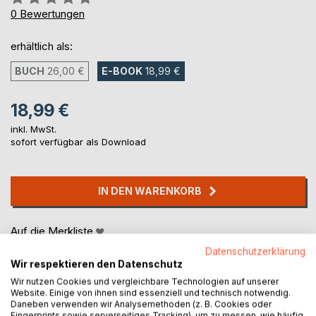
0%
0
Bewertungen
erhältlich als:
BUCH
26,00 €
E-BOOK
18,99 €
18,99 €
inkl. MwSt.
sofort verfügbar als Download
IN DEN WARENKORB
Auf die Merkliste
Titel bewerten
Datenschutzerklärung
Wir respektieren den Datenschutz
Wir nutzen Cookies und vergleichbare Technologien auf unserer
Website. Einige von ihnen sind essenziell und technisch notwendig.
Daneben verwenden wir Analysemethoden (z. B. Cookies oder
Fingerprints sowie serverseitiges Tracking), um zu messen, wie häufig