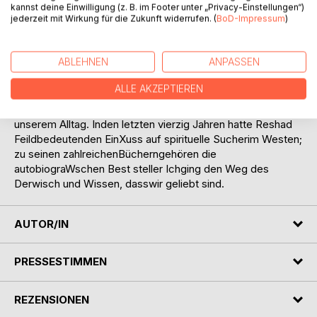
dass Jesus »aufdem Wasser wandelte« und dass »Atem
kannst deine Einwilligung (z. B. im Footer unter „Privacy-Einstellungen“)
jederzeit mit Wirkung für die Zukunft widerrufen. (
BoD-Impressum
)
undGeist eins sind«? Welches ist die
esoterischeBeziehung zwischen Maria, Jesus, dem
GeistGottes, Ruh Allah,und Christus? Auf dem Hintergrund
ABLEHNEN
ANPASSEN
seines lebenslangenStudiums der großen spirituellen
Traditio -nen der Menschheit und insbesondere derinneren
ALLE AKZEPTIEREN
Essenz der SuW-Lehren liefert unsder Autor
Gedankenanstöße und praktischeTipps zur Atemarbeit in
unserem Alltag. Inden letzten vierzig Jahren hatte Reshad
Feildbedeutenden EinXuss auf spirituelle Sucherim Westen;
zu seinen zahlreichenBücherngehören die
autobiograWschen Best steller Ichging den Weg des
Derwisch und Wissen, dasswir geliebt sind.
AUTOR/IN
PRESSESTIMMEN
REZENSIONEN