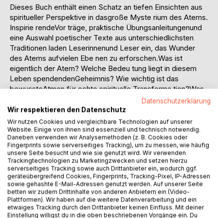
Dieses Buch enthält einen Schatz an tiefen Einsichten aus
spiritueller Perspektive in dasgroße Myste rium des Atems.
Inspirie rendeVor träge, praktische Übungsanleitungenund
eine Auswahl poetischer Texte aus unterschiedlichsten
Traditionen laden Leserinnenund Leser ein, das Wunder
des Atems aufvielen Ebe nen zu erforschen.Was ist
eigentlich der Atem? Welche Bedeu tung liegt in diesem
Leben spendendenGeheimnis? Wie wichtig ist das
bewussteAtmen für echte spirituelle Transforma tion?Was
sagt uns die Tatsache, dass unser Lebenseine
Datenschutzerklärung
Möglichkeiten zwischen einem Ein -atmen und einem
Wir respektieren den Datenschutz
Ausatmen entfaltet? Wiehängt das alles mit dem Rhythmus
Wir nutzen Cookies und vergleichbare Technologien auf unserer
des Uni -versums und der Zeit zusammen? WelcheRolle
Website. Einige von ihnen sind essenziell und technisch notwendig.
Daneben verwenden wir Analysemethoden (z. B. Cookies oder
spielt der Atem im »Werden desSeins« aus dem
Fingerprints sowie serverseitiges Tracking), um zu messen, wie häufig
immerwährenden »Schoßdes Augenblicks«? Wie können
unsere Seite besucht und wie sie genutzt wird. Wir verwenden
wir Nahrungeinatmen und sie ins alchimistische
Trackingtechnologien zu Marketingzwecken und setzen hierzu
serverseitiges Tracking sowie auch Drittanbieter ein, wodurch ggf.
Exilierdestillieren, das wir für die nachhaltigeVerwandlung
geräteübergreifend Cookies, Fingerprints, Tracking-Pixel, IP-Adressen
unseres Lebens brauchen? Wiekönnen wir ausatmen, um
sowie gehashte E-Mail-Adressen genutzt werden. Auf unserer Seite
die Atmosphärein einem Raum oder in einer Situation
betten wir zudem Drittinhalte von anderen Anbietern ein (Video-
Plattformen). Wir haben auf die weitere Datenverarbeitung und ein
zuverändern, in Verantwortung für unsere Mit -menschen
etwaiges Tracking durch den Drittanbieter keinen Einfluss. Mit deiner
und für die »kommende Welt«?Was könnte es bedeuten,
Einstellung willigst du in die oben beschriebenen Vorgänge ein. Du