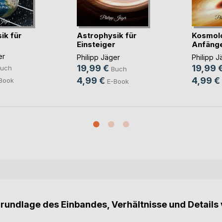
ik für
Astrophysik für
Kosmolo
Einsteiger
Anfäng
(Farbve(...)
(Farbve
er
Philipp Jäger
Philipp J
19,99 €
19,99 
uch
Buch
4,99 €
4,99 €
Book
E-Book
Grundlage des Einbandes, Verhältnisse und Details 