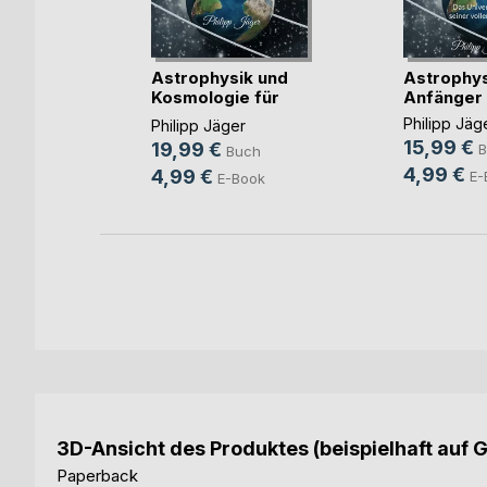
Astrophysik und
Astrophys
ch
Kosmologie für
Anfänger
Anf(...)
Philipp Jäg
Philipp Jäger
15,99 €
19,99 €
B
Buch
4,99 €
4,99 €
E-
E-Book
3D-Ansicht des Produktes (beispielhaft auf 
Paperback