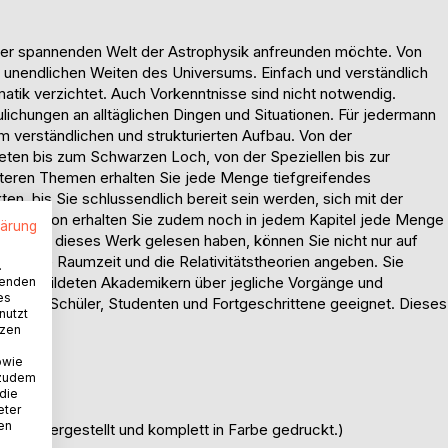
t der spannenden Welt der Astrophysik anfreunden möchte. Von
 unendlichen Weiten des Universums. Einfach und verständlich
matik verzichtet. Auch Vorkenntnisse sind nicht notwendig.
lichungen an alltäglichen Dingen und Situationen. Für jedermann
nem verständlichen und strukturierten Aufbau. Von der
neten bis zum Schwarzen Loch, von der Speziellen bis zur
eiteren Themen erhalten Sie jede Menge tiefgreifendes
n, bis Sie schlussendlich bereit sein werden, sich mit der
 Farbversion erhalten Sie zudem noch in jedem Kapitel jede Menge
lärung
nn Sie dieses Werk gelesen haben, können Sie nicht nur auf
über die Raumzeit und die Relativitätstheorien angeben. Sie
.
t ausgebildeten Akademikern über jegliche Vorgänge und
wenden
es
 für Schüler, Studenten und Fortgeschrittene geeignet. Dieses
nutzt
nk.
tzen
owie
 zudem
 die
eter
nen
pier hergestellt und komplett in Farbe gedruckt.)