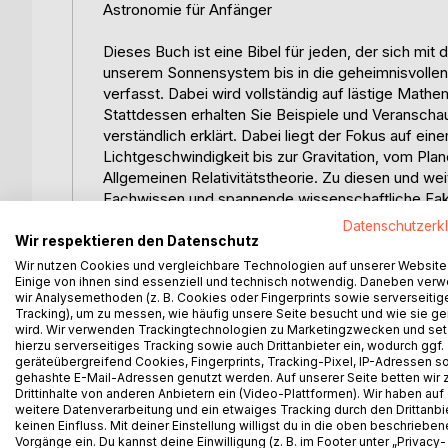
Astronomie für Anfänger
Dieses Buch ist eine Bibel für jeden, der sich mi
unserem Sonnensystem bis in die geheimnisvollen
verfasst. Dabei wird vollständig auf lästige Mathe
Stattdessen erhalten Sie Beispiele und Veranschau
verständlich erklärt. Dabei liegt der Fokus auf ei
Lichtgeschwindigkeit bis zur Gravitation, vom Pla
Allgemeinen Relativitätstheorie. Zu diesen und w
Fachwissen und spannende wissenschaftliche Fakte
Relativitätstheorie auseinander zu setzen. In der
Datenschutzerk
wunderschöne Bilder und Veranschaulichungen. We
Wir respektieren den Datenschutz
Grillpartys mit unglaublich faszinierendem Wissen 
Wir nutzen Cookies und vergleichbare Technologien auf unserer Website
werden darüber hinaus sogar in der Lage sein, mi
Einige von ihnen sind essenziell und technisch notwendig. Daneben ver
wir Analysemethoden (z. B. Cookies oder Fingerprints sowie serverseitig
Zusammenhänge im Universum zu fachsimpeln. Auch
Tracking), um zu messen, wie häufig unsere Seite besucht und wie sie ge
Buch eignet sich zudem hervorragend als Gesche
wird. Wir verwenden Trackingtechnologien zu Marketingzwecken und se
hierzu serverseitiges Tracking sowie auch Drittanbieter ein, wodurch ggf.
geräteübergreifend Cookies, Fingerprints, Tracking-Pixel, IP-Adressen s
eBook: 4,99
gehashte E-Mail-Adressen genutzt werden. Auf unserer Seite betten wir
Basisversion: 15,99
Drittinhalte von anderen Anbietern ein (Video-Plattformen). Wir haben auf
Farbversion mit Bildern: 19,99
weitere Datenverarbeitung und ein etwaiges Tracking durch den Drittanbi
keinen Einfluss. Mit deiner Einstellung willigst du in die oben beschriebe
(Die Farbversion wird mit hochwertigem Premiumpa
Vorgänge ein. Du kannst deine Einwilligung (z. B. im Footer unter „Privacy-