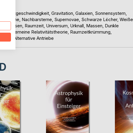
e, Lichtgeschwindigkeit, Gravitation, Galaxien, Sonnensystem,
, Die Sonne, Nachbarsterne, Supernovae, Schwarze Löcher, Weiße
keitsreisen, Raumzeit, Universum, Urknall, Massen, Dunkle
orie, Allgemeine Relativitätstheorie, Raumzeitkrümmung,
Leben, Alternative Antriebe
D