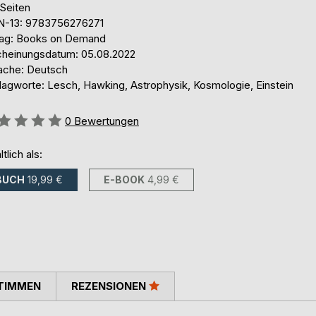
 Seiten
N-13: 9783756276271
lag: Books on Demand
cheinungsdatum: 05.08.2022
ache: Deutsch
lagworte: Lesch, Hawking, Astrophysik, Kosmologie, Einstein
ertung::
0
Bewertungen
ltlich als:
BUCH
19,99 €
E-BOOK
4,99 €
TIMMEN
REZENSIONEN