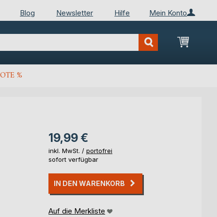
Blog
Newsletter
Hilfe
Mein Konto
Mein Wa
OTE %
19,99 €
inkl. MwSt. /
portofrei
sofort verfügbar
IN DEN WARENKORB
Auf die Merkliste