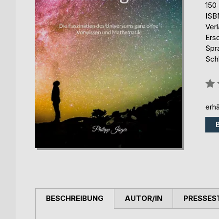
150
ISB
Ver
Ers
Spr
Sch
Bew
0%
erhä
BESCHREIBUNG
AUTOR/IN
PRESSES