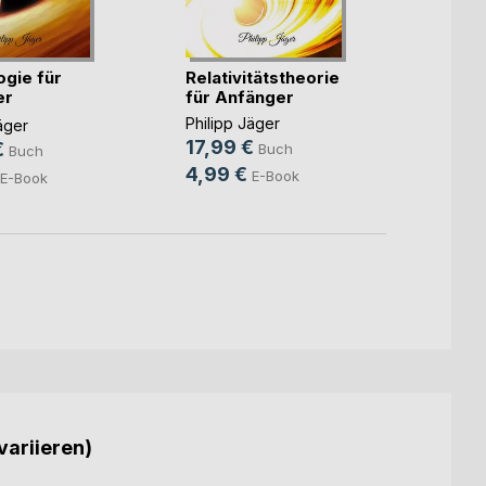
gie für
Relativitätstheorie
Die T
er
für Anfänger
Philip
rsion)
Philipp Jäger
äger
17,99
17,99 €
€
Buch
Buch
4,99
4,99 €
E-Book
E-Book
variieren)