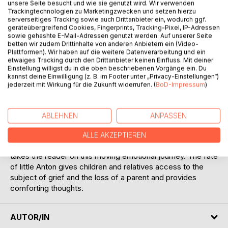
unsere Seite besucht und wie sie genutzt wird. Wir verwenden
Trackingtechnologien zu Marketingzwecken und setzen hierzu
serverseitiges Tracking sowie auch Drittanbieter ein, wodurch ggf.
geräteübergreifend Cookies, Fingerprints, Tracking-Pixel, IP-Adressen
sowie gehashte E-Mail-Adressen genutzt werden. Auf unserer Seite
betten wir zudem Drittinhalte von anderen Anbietern ein (Video-
BESCHREIBUNG
Plattformen). Wir haben auf die weitere Datenverarbeitung und ein
etwaiges Tracking durch den Drittanbieter keinen Einfluss. Mit deiner
Einstellung willigst du in die oben beschriebenen Vorgänge ein. Du
kannst deine Einwilligung (z. B. im Footer unter „Privacy-Einstellungen“)
Anton's mom is seriously ill and this changes a lot for
jederzeit mit Wirkung für die Zukunft widerrufen. (
BoD-Impressum
)
Anton. Anton misses life before the illness, but he tries to
be strong. But then there is bad news. Anton's mom knows
that she will soon have to leave this world. That's why she
ABLEHNEN
ANPASSEN
has thought of something special for Anton...
The story of Anton and his astronaut mother is a sensitively
ALLE AKZEPTIEREN
written children's book about dying and death. The author
takes the reader on this moving emotional journey. The fate
of little Anton gives children and relatives access to the
subject of grief and the loss of a parent and provides
comforting thoughts.
AUTOR/IN