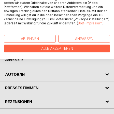
betten wir zudem Drittinhalte von anderen Anbietern ein (Video-
Plattformen). Wir haben auf die weitere Datenverarbeitung und ein
etwaiges Tracking durch den Drittanbieter keinen Einfluss. Mit deiner
Einstellung willigst du in die oben beschriebenen Vorgänge ein. Du
kannst deine Einwilligung (z. B. im Footer unter „Privacy-Einstellungen“)
jederzeit mit Wirkung für die Zukunft widerrufen. (
BoD-Impressum
)
BESCHREIBUNG
ABLEHNEN
ANPASSEN
Ein Wegweiser für Sternfreunde durch das Jahr 2026 mit
ALLE AKZEPTIEREN
Daten zur Sichtbarkeit von Sternen und Planeten sowie der
Auflistung aller wichtigen astronomischen Ereignisse im
Jahreslauf.
AUTOR/IN
PRESSESTIMMEN
REZENSIONEN