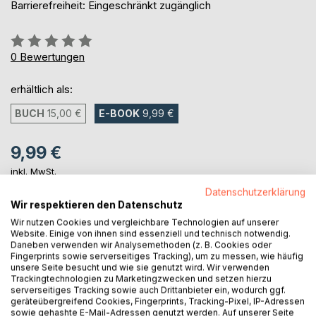
Barrierefreiheit: Eingeschränkt zugänglich
Bewertung::
0%
0
Bewertungen
erhältlich als:
BUCH
15,00 €
E-BOOK
9,99 €
9,99 €
inkl. MwSt.
sofort verfügbar als Download
Datenschutzerklärung
Wir respektieren den Datenschutz
Wir nutzen Cookies und vergleichbare Technologien auf unserer
IN DEN WARENKORB
Website. Einige von ihnen sind essenziell und technisch notwendig.
Daneben verwenden wir Analysemethoden (z. B. Cookies oder
Fingerprints sowie serverseitiges Tracking), um zu messen, wie häufig
unsere Seite besucht und wie sie genutzt wird. Wir verwenden
Auf die Merkliste
Trackingtechnologien zu Marketingzwecken und setzen hierzu
Titel bewerten
serverseitiges Tracking sowie auch Drittanbieter ein, wodurch ggf.
geräteübergreifend Cookies, Fingerprints, Tracking-Pixel, IP-Adressen
sowie gehashte E-Mail-Adressen genutzt werden. Auf unserer Seite