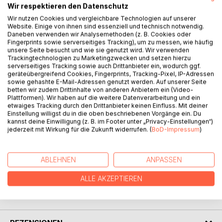
Wir respektieren den Datenschutz
Wir nutzen Cookies und vergleichbare Technologien auf unserer
Website. Einige von ihnen sind essenziell und technisch notwendig.
Daneben verwenden wir Analysemethoden (z. B. Cookies oder
BESCHREIBUNG
Fingerprints sowie serverseitiges Tracking), um zu messen, wie häufig
unsere Seite besucht und wie sie genutzt wird. Wir verwenden
Trackingtechnologien zu Marketingzwecken und setzen hierzu
serverseitiges Tracking sowie auch Drittanbieter ein, wodurch ggf.
Maja, eine Schriftstellerin, die sich in einer langweiligen Ehe
geräteübergreifend Cookies, Fingerprints, Tracking-Pixel, IP-Adressen
erdrückt und gefangen fühlt, lebt nur auf, wenn sie auf
sowie gehashte E-Mail-Adressen genutzt werden. Auf unserer Seite
Recherchereisen die Weite der Landschaft und besonders
betten wir zudem Drittinhalte von anderen Anbietern ein (Video-
Plattformen). Wir haben auf die weitere Datenverarbeitung und ein
die Erhabenheit der Berge spüren kann.
etwaiges Tracking durch den Drittanbieter keinen Einfluss. Mit deiner
Aus ihrem gewohnten Trott auszubrechen, ist sie zu feige.
Einstellung willigst du in die oben beschriebenen Vorgänge ein. Du
Als sie wieder einmal auf den Spuren des Mittelalters
kannst deine Einwilligung (z. B. im Footer unter „Privacy-Einstellungen“)
jederzeit mit Wirkung für die Zukunft widerrufen. (
BoD-Impressum
)
wandelt, geschieht etwas Seltsames, das mit einem Schlag
ihr ganzes Leben auf den Kopf stellen wird.
ABLEHNEN
ANPASSEN
AUTOR/IN
ALLE AKZEPTIEREN
PRESSESTIMMEN