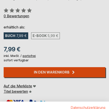
Bewertung::
0%
0
Bewertungen
erhältlich als:
BUCH
7,99 €
E-BOOK
5,99 €
7,99 €
inkl. MwSt. /
portofrei
sofort verfügbar
IN DEN WARENKORB
Auf die Merkliste
Titel bewerten
Datenschutzerklärung