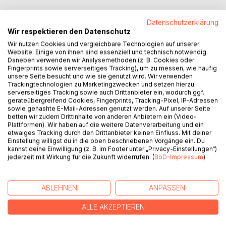
Die Trilogie Asphalt. Brunsmark. Dom. erzählt nicht. Sie
Datenschutzerklärung
zeigt.
Wir respektieren den Datenschutz
Drei Geschichten, eine Figur, keine Erklärungen. Karl
Wir nutzen Cookies und vergleichbare Technologien auf unserer
Montenbruck bewegt sich durch eine norddeutsche Stadt,
Website. Einige von ihnen sind essenziell und technisch notwendig.
durch eine Nacht am Mühlenteich, durch viele Jahre, die
Daneben verwenden wir Analysemethoden (z. B. Cookies oder
sich in einem Schulkorridor zusammenziehen, und der Text
Fingerprints sowie serverseitiges Tracking), um zu messen, wie häufig
unsere Seite besucht und wie sie genutzt wird. Wir verwenden
begleitet ihn, ohne zu kommentieren. Was Sache ist, zeigt
Trackingtechnologien zu Marketingzwecken und setzen hierzu
sich in den Dingen: Kastanienblüten auf einer Tischdecke,
serverseitiges Tracking sowie auch Drittanbieter ein, wodurch ggf.
das Resopal auf einem Krankenhausflur, ein Bussard über
geräteübergreifend Cookies, Fingerprints, Tracking-Pixel, IP-Adressen
sowie gehashte E-Mail-Adressen genutzt werden. Auf unserer Seite
frischem Weizen.
betten wir zudem Drittinhalte von anderen Anbietern ein (Video-
Die drei Texte wurden zwischen 2000 und 2005
Plattformen). Wir haben auf die weitere Datenverarbeitung und ein
geschrieben und erscheinen hier in umgekehrter
etwaiges Tracking durch den Drittanbieter keinen Einfluss. Mit deiner
Reihenfolge ihrer Entstehung. Asphalt, der jüngste, fährt in
Einstellung willigst du in die oben beschriebenen Vorgänge ein. Du
kannst deine Einwilligung (z. B. im Footer unter „Privacy-Einstellungen“)
den Nebel und stellt Fragen. Brunsmark kommt in
jederzeit mit Wirkung für die Zukunft widerrufen. (
BoD-Impressum
)
Bruchstücken. Erinnerung, die sich nicht fügt. Dom, der
älteste, ist das Rauschen darunter. Wie ein Traum.
Perspektiven wechseln wie Bilder. Am Ende steht kein
ABLEHNEN
ANPASSEN
Urteil. Kein Fazit. Nur vier Wörter, Vergangenheit, Punkt.
ALLE AKZEPTIEREN
AUTOR/IN