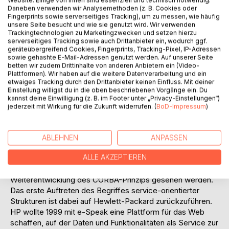
Realisierung eines Portal-Prototypen für die Collogia AG.
Daneben verwenden wir Analysemethoden (z. B. Cookies oder
Fingerprints sowie serverseitiges Tracking), um zu messen, wie häufig
Das grundlegende Konzept service-orientierter
unsere Seite besucht und wie sie genutzt wird. Wir verwenden
Architekturen liegt darin, über einheitliche Schnittstellen
Trackingtechnologien zu Marketingzwecken und setzen hierzu
ausgewählte Funktionen oder Daten bereitzustellen. Eine
serverseitiges Tracking sowie auch Drittanbieter ein, wodurch ggf.
geräteübergreifend Cookies, Fingerprints, Tracking-Pixel, IP-Adressen
Komponente der Architektur, die dieses leisten kann, wird
sowie gehashte E-Mail-Adressen genutzt werden. Auf unserer Seite
dabei als Service bezeichnet. Auf diese Weise können
betten wir zudem Drittinhalte von anderen Anbietern ein (Video-
komplexe, zusammenhängende heterogene Anwendungen
Plattformen). Wir haben auf die weitere Datenverarbeitung und ein
etwaiges Tracking durch den Drittanbieter keinen Einfluss. Mit deiner
erstellt und verknüpft werden. Das verwendete Prinzip
Einstellung willigst du in die oben beschriebenen Vorgänge ein. Du
service-orientierter Architekturen ist dabei nicht neu.
kannst deine Einwilligung (z. B. im Footer unter „Privacy-Einstellungen“)
Verteilte Anwendungen auf heterogener Basis können
jederzeit mit Wirkung für die Zukunft widerrufen. (
BoD-Impressum
)
beispielsweise ebenfalls durch CORBA realisiert werden.
Bei CORBA spricht man in diesem Zusammenhang von
definierten Diensten und Protokollen. Daher ist lediglich der
ABLEHNEN
ANPASSEN
Begriff des Services relativ neu, die grundlegende
ALLE AKZEPTIEREN
(technische) Idee allerdings nicht. Somit können service-
orientierte Architekturen durchaus als eine
Weiterentwicklung des CORBA-Prinzips gesehen werden.
Das erste Auftreten des Begriffes service-orientierter
Strukturen ist dabei auf Hewlett-Packard zurückzuführen.
HP wollte 1999 mit e-Speak eine Plattform für das Web
schaffen, auf der Daten und Funktionalitäten als Service zur