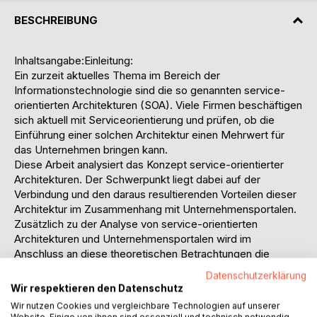
BESCHREIBUNG
Inhaltsangabe:Einleitung:
Ein zurzeit aktuelles Thema im Bereich der
Informationstechnologie sind die so genannten service-
orientierten Architekturen (SOA). Viele Firmen beschäftigen
sich aktuell mit Serviceorientierung und prüfen, ob die
Einführung einer solchen Architektur einen Mehrwert für
das Unternehmen bringen kann.
Diese Arbeit analysiert das Konzept service-orientierter
Architekturen. Der Schwerpunkt liegt dabei auf der
Verbindung und den daraus resultierenden Vorteilen dieser
Architektur im Zusammenhang mit Unternehmensportalen.
Zusätzlich zu der Analyse von service-orientierten
Architekturen und Unternehmensportalen wird im
Anschluss an diese theoretischen Betrachtungen die
Umsetzung eines Portal-Protypen in einem Unternehmen
Datenschutzerklärung
beschrieben. Damit ergeben sich für die Arbeit drei
Wir respektieren den Datenschutz
elementare Themenbereiche: service-orientierte
Wir nutzen Cookies und vergleichbare Technologien auf unserer
Architekturen, Unternehmensportale und konkrete
Website. Einige von ihnen sind essenziell und technisch notwendig.