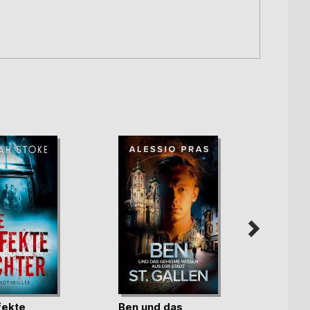
Hochz
fekte
Ben und das