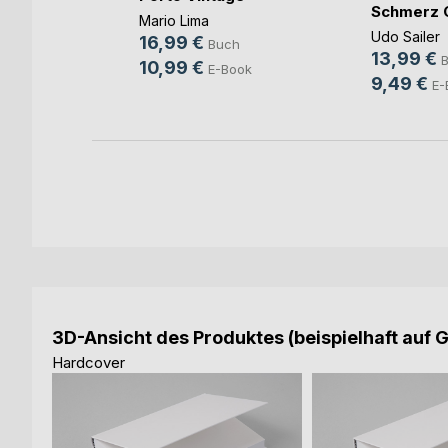
Schmerz 
enberger
Mario Lima
Udo Sailer
16,99 €
ch
Buch
13,99 €
10,99 €
ok
E-Book
9,49 €
E-
3D-Ansicht des Produktes (beispielhaft auf 
Hardcover