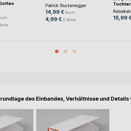
Gottes
Tochter
Patrick Sturzenegger
Rebekah
14,99 €
Buch
15,99 
Buch
4,99 €
E-Book
Book
Grundlage des Einbandes, Verhältnisse und Details 