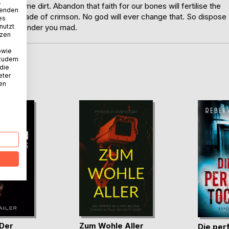
.
the same dirt. Abandon that faith for our bones will fertilise the
wenden
e same shade of crimson. No god will ever change that. So dispose
es
nutzt
 it can render you mad.
tzen
owie
 zudem
 die
D
eter
nen
 Der
Zum Wohle Aller
Die per