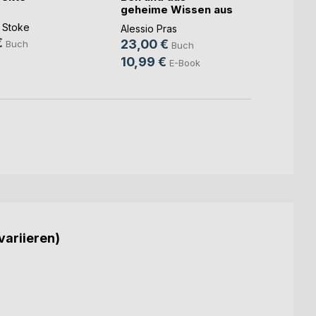
Todes
geheime Wissen aus
der(...)
Evelyn
 Stoke
Alessio Pras
15,9
€
23,00 €
Buch
Buch
10,99 €
E-Book
variieren)