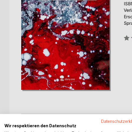
ISB
Verl
Ers
Spr
Bew
0%
BESCHREIBUNG
AUTOR/IN
PRESSES
Datenschutzerk
Wir respektieren den Datenschutz