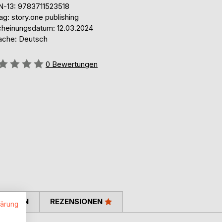
N-13: 9783711523518
ag: story.one publishing
cheinungsdatum: 12.03.2024
ache: Deutsch
ertung::
0
Bewertungen
TIMMEN
REZENSIONEN
lärung