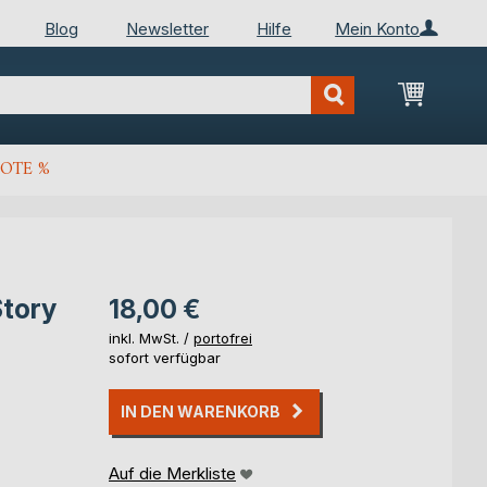
Blog
Newsletter
Hilfe
Mein Konto
Mein Wa
OTE %
Story
18,00 €
inkl. MwSt. /
portofrei
sofort verfügbar
IN DEN WARENKORB
Auf die Merkliste