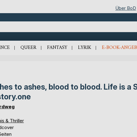
Über BoD
NCE
QUEER
FANTASY
LYRIK
E-BOOK-ANGEB
hes to ashes, blood to blood. Life is a 
story.one
Erdweg
is & Thriller
dcover
Seiten