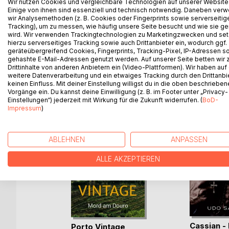
Wir nutzen Cookies und vergleichbare Technologien auf unserer Website
You've convinced yourselves that we will not rot in 
Einige von ihnen sind essenziell und technisch notwendig. Daneben ver
same soil and our blood will stain the snow in th
wir Analysemethoden (z. B. Cookies oder Fingerprints sowie serverseitig
Tracking), um zu messen, wie häufig unsere Seite besucht und wie sie ge
of your sight if you dont want to face the truth for
wird. Wir verwenden Trackingtechnologien zu Marketingzwecken und se
hierzu serverseitiges Tracking sowie auch Drittanbieter ein, wodurch ggf.
geräteübergreifend Cookies, Fingerprints, Tracking-Pixel, IP-Adressen s
gehashte E-Mail-Adressen genutzt werden. Auf unserer Seite betten wir
Drittinhalte von anderen Anbietern ein (Video-Plattformen). Wir haben auf
WEITERE TITEL BEI
Bo
weitere Datenverarbeitung und ein etwaiges Tracking durch den Drittanbi
keinen Einfluss. Mit deiner Einstellung willigst du in die oben beschriebe
Vorgänge ein. Du kannst deine Einwilligung (z. B. im Footer unter „Privacy-
Einstellungen“) jederzeit mit Wirkung für die Zukunft widerrufen. (
BoD-
Impressum
)
ABLEHNEN
ANPASSEN
ALLE AKZEPTIEREN
n
Cassian -
Porto Vintage