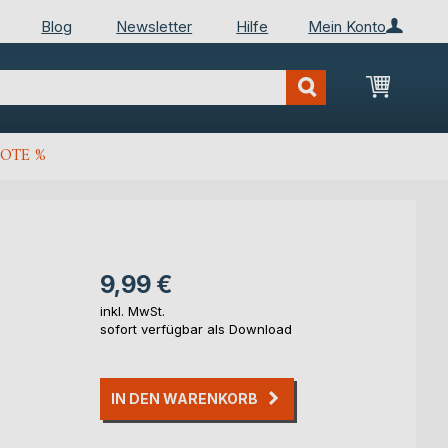
Blog
Newsletter
Hilfe
Mein Konto
Mein Wa
OTE %
9,99 €
inkl. MwSt.
sofort verfügbar als Download
IN DEN WARENKORB