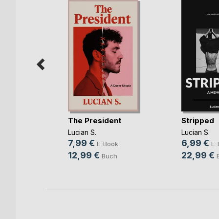
r
The President
Stripped
g
Lucian S.
Lucian S.
ni
7,99 €
6,99 €
E-Book
E-
ok
12,99 €
22,99 €
Buch
h