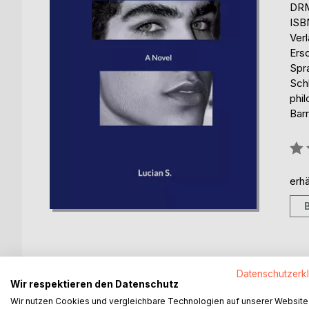
DRM
ISB
Ver
Ers
Spr
Schl
phil
Barr
Bew
0%
erhä
Datenschutzerk
BESCHREIBUNG
AUTOR/IN
PRESSES
Wir respektieren den Datenschutz
Wir nutzen Cookies und vergleichbare Technologien auf unserer Website