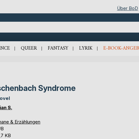
Über BoD
NCE
QUEER
FANTASY
LYRIK
E-BOOK-ANGEB
schenbach Syndrome
ovel
ian S.
ane & Erzählungen
UB
,7 KB