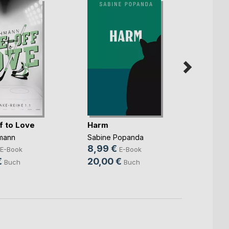
f to Love
Harm
Mama
Funke
mann
Sabine Popanda
Susann
8,99 €
E-Book
E-Book
5,99
€
20,00 €
Buch
Buch
15,9