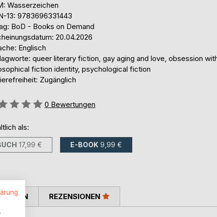
: Wasserzeichen
N-13: 9783696331443
lag: BoD - Books on Demand
cheinungsdatum: 20.04.2026
ache: Englisch
agworte: queer literary fiction, gay aging and love, obsession wit
osophical fiction identity, psychological fiction
ierefreiheit: Zugänglich
ertung::
0
Bewertungen
ltlich als:
BUCH
17,99 €
E-BOOK
9,99 €
lärung
TIMMEN
REZENSIONEN
.