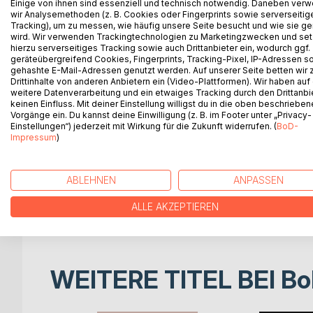
Einige von ihnen sind essenziell und technisch notwendig. Daneben ver
At the end of his sixties, an unnamed narrator giv
wir Analysemethoden (z. B. Cookies oder Fingerprints sowie serverseitig
incurable longing for beauty and youth that does n
Tracking), um zu messen, wie häufig unsere Seite besucht und wie sie ge
Through confessional therapy sessions, digital voye
wird. Wir verwenden Trackingtechnologien zu Marketingzwecken und se
hierzu serverseitiges Tracking sowie auch Drittanbieter ein, wodurch ggf.
spectral shores of Death in Venice, desire is exami
geräteübergreifend Cookies, Fingerprints, Tracking-Pixel, IP-Adressen s
projection. Not as love, but as the terror of disap
gehashte E-Mail-Adressen genutzt werden. Auf unserer Seite betten wir
No names.
Drittinhalte von anderen Anbietern ein (Video-Plattformen). Wir haben auf
weitere Datenverarbeitung und ein etwaiges Tracking durch den Drittanbi
Only a voice asking the question that lingers bene
keinen Einfluss. Mit deiner Einstellung willigst du in die oben beschriebe
Haunted by the finale of Visconti's film Death in Ven
Vorgänge ein. Du kannst deine Einwilligung (z. B. im Footer unter „Privacy-
cultural critique and a striking emotional nakednes
Einstellungen“) jederzeit mit Wirkung für die Zukunft widerrufen. (
BoD-
Impressum
)
beauty, aging, and desire.
What if the tragedy was never desire itself?
Aschenbach Syndrome challenges the quiet tyrann
ABLEHNEN
ANPASSEN
archetype, and the idea that aging equals disappear
Lyrical, provocative, and philosophically charged, 
ALLE AKZEPTIEREN
imagination, and the fragile line between witnessin
WEITERE TITEL BEI
Bo