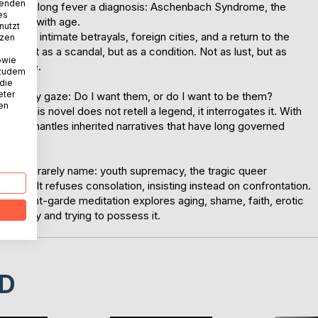
wenden
es his lifelong fever a diagnosis: Aschenbach Syndrome, the
es
ot fade with age.
nutzt
urism, intimate betrayals, foreign cities, and a return to the
tzen
ned not as a scandal, but as a condition. Not as lust, but as
owie
pearance.
 zudem
 die
eter
ath every gaze: Do I want them, or do I want to be them?
nen
ice, this novel does not retell a legend, it interrogates it. With
s, it dismantles inherited narratives that have long governed
ies we rarely name: youth supremacy, the tragic queer
ance. It refuses consolation, insisting instead on confrontation.
this avant-garde meditation explores aging, shame, faith, erotic
g beauty and trying to possess it.
D