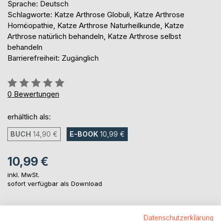
Sprache: Deutsch
Schlagworte: Katze Arthrose Globuli, Katze Arthrose
Homöopathie, Katze Arthrose Naturheilkunde, Katze
Arthrose natürlich behandeln, Katze Arthrose selbst
behandeln
Barrierefreiheit: Zugänglich
Bewertung::
0%
0
Bewertungen
erhältlich als:
BUCH
14,90 €
E-BOOK
10,99 €
10,99 €
inkl. MwSt.
sofort verfügbar als Download
IN DEN WARENKORB
Datenschutzerklärung