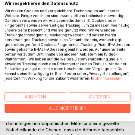
Wir respektieren den Datenschutz
Wir nutzen Cookies und vergleichbare Technologien auf unserer
Auf die Merkliste
Website. Einige von ihnen sind essenziell und technisch notwendig.
Daneben verwenden wir Analysemethoden (z. B. Cookies oder
Titel bewerten
Fingerprints sowie serverseitiges Tracking), um zu messen, wie häufig
unsere Seite besucht und wie sie genutzt wird. Wir verwenden
Trackingtechnologien zu Marketingzwecken und setzen hierzu
serverseitiges Tracking sowie auch Drittanbieter ein, wodurch ggf.
geräteübergreifend Cookies, Fingerprints, Tracking-Pixel, IP-Adressen
sowie gehashte E-Mail-Adressen genutzt werden. Auf unserer Seite
betten wir zudem Drittinhalte von anderen Anbietern ein (Video-
Plattformen). Wir haben auf die weitere Datenverarbeitung und ein
etwaiges Tracking durch den Drittanbieter keinen Einfluss. Mit deiner
BESCHREIBUNG
Einstellung willigst du in die oben beschriebenen Vorgänge ein. Du
kannst deine Einwilligung (z. B. im Footer unter „Privacy-Einstellungen“)
jederzeit mit Wirkung für die Zukunft widerrufen. (
BoD-Impressum
)
Gerade eine ältere Katze kann Bewegungsbeschwerden
wie Arthrose bekommen. Während die Schulmedizin hier
ABLEHNEN
ANPASSEN
ausschließlich mit Schmerzmitteln therapiert, die nicht an
die eigentliche Ursache gehen, aber immer auch den
ALLE AKZEPTIEREN
Körper und die Organe belasten, das Immunsystem
schwächen und mögliche Nebenwirkungen haben, haben
die richtigen homöopathischen Mittel und eine gezielte
Naturheilkunde die Chance, dass die Arthrose tatsächlich