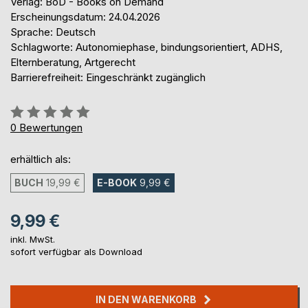
Verlag: BoD - Books on Demand
Erscheinungsdatum: 24.04.2026
Sprache: Deutsch
Schlagworte: Autonomiephase, bindungsorientiert, ADHS,
Elternberatung, Artgerecht
Barrierefreiheit: Eingeschränkt zugänglich
Bewertung::
0%
0
Bewertungen
erhältlich als:
BUCH
19,99 €
E-BOOK
9,99 €
9,99 €
inkl. MwSt.
sofort verfügbar als Download
IN DEN WARENKORB