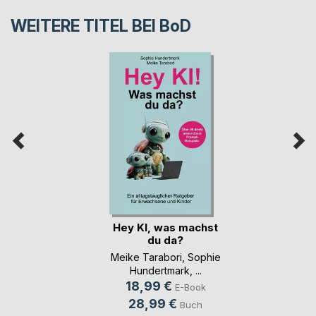
WEITERE TITEL BEI
BoD
Hey KI, was machst
du da?
Meike Tarabori
,
Sophie
Hundertmark
, ...
18,99 €
E-Book
28,99 €
Buch