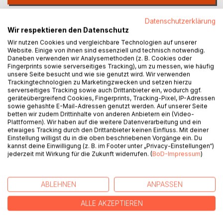
Datenschutzerklärung
Auf die Merkliste
Wir respektieren den Datenschutz
Titel bewerten
Wir nutzen Cookies und vergleichbare Technologien auf unserer
Website. Einige von ihnen sind essenziell und technisch notwendig.
Daneben verwenden wir Analysemethoden (z. B. Cookies oder
Fingerprints sowie serverseitiges Tracking), um zu messen, wie häufig
unsere Seite besucht und wie sie genutzt wird. Wir verwenden
Trackingtechnologien zu Marketingzwecken und setzen hierzu
serverseitiges Tracking sowie auch Drittanbieter ein, wodurch ggf.
geräteübergreifend Cookies, Fingerprints, Tracking-Pixel, IP-Adressen
sowie gehashte E-Mail-Adressen genutzt werden. Auf unserer Seite
BESCHREIBUNG
betten wir zudem Drittinhalte von anderen Anbietern ein (Video-
Plattformen). Wir haben auf die weitere Datenverarbeitung und ein
etwaiges Tracking durch den Drittanbieter keinen Einfluss. Mit deiner
Wie schaut Nicola Schmidt artgerecht auf Kinder?
Einstellung willigst du in die oben beschriebenen Vorgänge ein. Du
kannst deine Einwilligung (z. B. im Footer unter „Privacy-Einstellungen“)
Kinder wollen gesehen und verstanden werden. Die
jederzeit mit Wirkung für die Zukunft widerrufen. (
BoD-Impressum
)
artgerecht Methode fragt: Was braucht ein Mensch
wirklich, um sich sicher, verbunden und gesund zu
entwickeln? Die Antworten stammen aus Neurobiologie,
ABLEHNEN
ANPASSEN
Entwicklungspsychologie und Bindungsforschung,
übersetzt in einen Alltag, der oft laut, schnell und
ALLE AKZEPTIEREN
überfordernd ist. Im Mittelpunkt steht die Beziehung.
Kontakt Regulation Orientierung