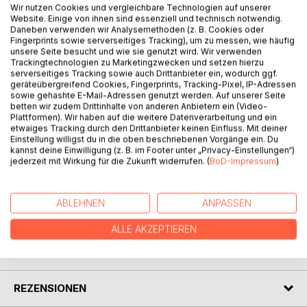
Wir nutzen Cookies und vergleichbare Technologien auf unserer
Website. Einige von ihnen sind essenziell und technisch notwendig.
Daneben verwenden wir Analysemethoden (z. B. Cookies oder
Fingerprints sowie serverseitiges Tracking), um zu messen, wie häufig
BESCHREIBUNG
unsere Seite besucht und wie sie genutzt wird. Wir verwenden
Trackingtechnologien zu Marketingzwecken und setzen hierzu
serverseitiges Tracking sowie auch Drittanbieter ein, wodurch ggf.
geräteübergreifend Cookies, Fingerprints, Tracking-Pixel, IP-Adressen
¡Arriba! Spanische Verben Verbtabellen ist ideal zum
sowie gehashte E-Mail-Adressen genutzt werden. Auf unserer Seite
Nachschlagen und Lernen der spanischen Verben. Es
betten wir zudem Drittinhalte von anderen Anbietern ein (Video-
eignet sich hervorragend für unterwegs und für die Schule.
Plattformen). Wir haben auf die weitere Datenverarbeitung und ein
etwaiges Tracking durch den Drittanbieter keinen Einfluss. Mit deiner
Einstellung willigst du in die oben beschriebenen Vorgänge ein. Du
- 75 Verbtabellen
kannst deine Einwilligung (z. B. im Footer unter „Privacy-Einstellungen“)
- ca. 3000 Verben mit Angaben zu den
jederzeit mit Wirkung für die Zukunft widerrufen. (
BoD-Impressum
)
Konjugationsmustern
ABLEHNEN
ANPASSEN
AUTOR/IN
ALLE AKZEPTIEREN
PRESSESTIMMEN
REZENSIONEN