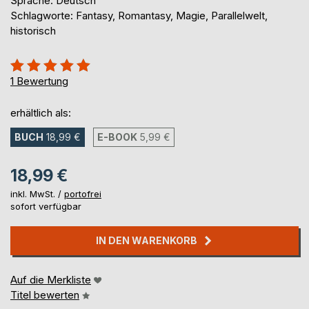
Sprache: Deutsch
Schlagworte: Fantasy, Romantasy, Magie, Parallelwelt,
historisch
Bewertung::
100%
1
Bewertung
erhältlich als:
BUCH
18,99 €
E-BOOK
5,99 €
18,99 €
inkl. MwSt. /
portofrei
sofort verfügbar
IN DEN WARENKORB
Auf die Merkliste
Titel bewerten