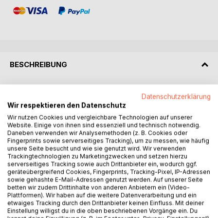
BESCHREIBUNG
Aroda in ferner Vergangenheit.
Datenschutzerklärung
Marahn hat Unvorstellbares bewirkt: Er öffnete den Weg in
Wir respektieren den Datenschutz
diese Welt, die nun Zuflucht bietet für magiebegabte
Wir nutzen Cookies und vergleichbare Technologien auf unserer
Menschen aus allen Völkern der Erde. Doch der Preis, den
Website. Einige von ihnen sind essenziell und technisch notwendig.
er zahlt, ist hoch.
Daneben verwenden wir Analysemethoden (z. B. Cookies oder
Fingerprints sowie serverseitiges Tracking), um zu messen, wie häufig
unsere Seite besucht und wie sie genutzt wird. Wir verwenden
Dem ausgedünnten Volk droht vor allem altüberliefertes
Trackingtechnologien zu Marketingzwecken und setzen hierzu
Wissen verloren zu gehen. So gibt gut zwanzig Jahre
serverseitiges Tracking sowie auch Drittanbieter ein, wodurch ggf.
geräteübergreifend Cookies, Fingerprints, Tracking-Pixel, IP-Adressen
später Hagar, Marahns Gefährtin, ihre erwachsene Enkelin
sowie gehashte E-Mail-Adressen genutzt werden. Auf unserer Seite
in die Obhut Ta-Laons. Als Oban seiner eigenen Schule
betten wir zudem Drittinhalte von anderen Anbietern ein (Video-
zählt er längst mehrere junge Magiebegabte zu seinen
Plattformen). Wir haben auf die weitere Datenverarbeitung und ein
etwaiges Tracking durch den Drittanbieter keinen Einfluss. Mit deiner
Schülern und da Marahn verschollen ist, steht Ta-Laon in
Einstellung willigst du in die oben beschriebenen Vorgänge ein. Du
der Pflicht, sein Wissen und Können weiterzugeben.