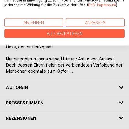
kannst deine Einwilligung (z. B. im Footer unter „Privacy-Einstellungen“)
jederzeit mit Wirkung für die Zukunft widerrufen. (
BoD-Impressum
)
Inana ist fortan auf sich gestellt. Schlimmer noch: Ihre
Mutter Nisha war zwar eine Magiebegabte, doch ihr Vater
ist "nur" ein normaler Mensch. Das macht sie nicht nur
ABLEHNEN
ANPASSEN
einzigartig auf ganz Aroda, sondern auch zu Öl in Ta-Laons
ALLE AKZEPTIEREN
Feuer. Denn der brachte seine Verachtung für alle
Menschen mit nach Aroda - und seinen grenzenlosen
Hass, den er fleißig sät!
Nur einer bietet Inana seine Hilfe an: Ashur von Gutland.
Doch dessen Eltern fielen der verblendeten Verfolgung der
Menschen ebenfalls zum Opfer ...
AUTOR/IN
PRESSESTIMMEN
REZENSIONEN