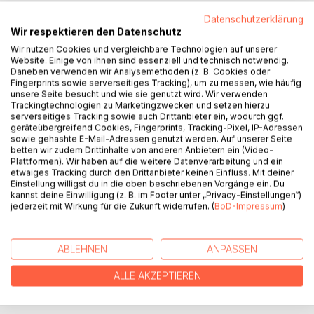
Emke Bruhn und Lore Beske haben wir es zu verdanken,
Datenschutzerklärung
dass der Inhalt des „Arnisser Protocolls“ erhalten geblieben
Wir respektieren den Datenschutz
ist. Emke Bruhn erfuhr von diesem Dokument 1937, von
Wir nutzen Cookies und vergleichbare Technologien auf unserer
dem damaligen Fährmann, der sie über die Schlei ruderte.
Website. Einige von ihnen sind essenziell und technisch notwendig.
Das „Protocoll“ lag in der Landesbibliothek Kiel und durfte
Daneben verwenden wir Analysemethoden (z. B. Cookies oder
nicht ausgeliehen werden. So setzte sie sich in den
Fingerprints sowie serverseitiges Tracking), um zu messen, wie häufig
unsere Seite besucht und wie sie genutzt wird. Wir verwenden
Bibliotheksraum und fertigte eine Ab-schrift mit allen
Trackingtechnologien zu Marketingzwecken und setzen hierzu
Schreibfehlern an.
serverseitiges Tracking sowie auch Drittanbieter ein, wodurch ggf.
Später, hat Lore Beske, die Enkelin von Emke Bruhn, erneut
geräteübergreifend Cookies, Fingerprints, Tracking-Pixel, IP-Adressen
sowie gehashte E-Mail-Adressen genutzt werden. Auf unserer Seite
Nachforschungen angestellt blieb aber, trotz Unterstützung
betten wir zudem Drittinhalte von anderen Anbietern ein (Video-
von Bibliotheken, Museen, und Zeitungsarchiven, erfolglos.
Plattformen). Wir haben auf die weitere Datenverarbeitung und ein
So schrieb sie den mit Hand geschrieben Text ab und ließ
etwaiges Tracking durch den Drittanbieter keinen Einfluss. Mit deiner
Einstellung willigst du in die oben beschriebenen Vorgänge ein. Du
ihn in ei-nem kleinen Heftchen, zum 100sten Geburtstag
kannst deine Einwilligung (z. B. im Footer unter „Privacy-Einstellungen“)
ihrer Großmutter, 2003 abdrucken.
jederzeit mit Wirkung für die Zukunft widerrufen. (
BoD-Impressum
)
Beim Setzen dieses „Protocolls“ lag mir eine Fotokopie
dieser Abschrift vor. Nun steht der Inhalt des „Arnisser
Protocolls“ wie-der allen Interessierten zu Verfügung.
ABLEHNEN
ANPASSEN
ALLE AKZEPTIEREN
AUTOR/IN