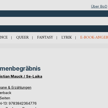
Über BoD
NCE
QUEER
FANTASY
LYRIK
E-BOOK-ANGEB
menbegräbnis
istian Mauck / Se-Laika
ane & Erzählungen
erback
Seiten
N-13: 9783842364776