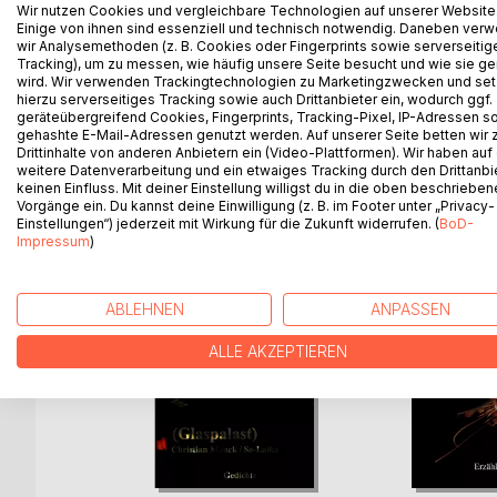
Der Titel deutet an, worum es geht – Armut, Isola
Wir nutzen Cookies und vergleichbare Technologien auf unserer Website
Einige von ihnen sind essenziell und technisch notwendig. Daneben ver
Vor Allem aber geht es um die Auflösung der For
wir Analysemethoden (z. B. Cookies oder Fingerprints sowie serverseitig
wiederzufinden oder die ureigenen Dinge aus ihre
Tracking), um zu messen, wie häufig unsere Seite besucht und wie sie ge
Eine Suche also, nicht anhand von Spuren sonde
wird. Wir verwenden Trackingtechnologien zu Marketingzwecken und se
hierzu serverseitiges Tracking sowie auch Drittanbieter ein, wodurch ggf.
geräteübergreifend Cookies, Fingerprints, Tracking-Pixel, IP-Adressen s
gehashte E-Mail-Adressen genutzt werden. Auf unserer Seite betten wir
Drittinhalte von anderen Anbietern ein (Video-Plattformen). Wir haben auf
WEITERE TITEL BEI
Bo
weitere Datenverarbeitung und ein etwaiges Tracking durch den Drittanbi
keinen Einfluss. Mit deiner Einstellung willigst du in die oben beschriebe
Vorgänge ein. Du kannst deine Einwilligung (z. B. im Footer unter „Privacy-
Einstellungen“) jederzeit mit Wirkung für die Zukunft widerrufen. (
BoD-
Impressum
)
ABLEHNEN
ANPASSEN
ALLE AKZEPTIEREN
he Wort