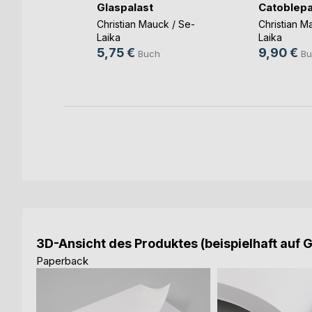
Glaspalast
Catoblep
e
Christian Mauck / Se-
Christian M
h
Laika
Laika
ok
5,75 €
9,90 €
Buch
Bu
3D-Ansicht des Produktes (beispielhaft auf 
Paperback