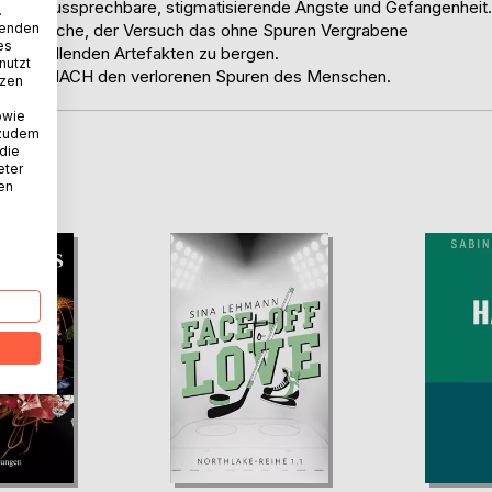
tion, unaussprechbare, stigmatisierende Ängste und Gefangenheit.
.
wenden
m, die Suche, der Versuch das ohne Spuren Vergrabene
es
n entstellenden Artefakten zu bergen.
nutzt
rn eben NACH den verlorenen Spuren des Menschen.
tzen
owie
 zudem
 die
D
eter
nen