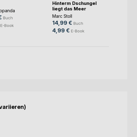
Hinterm Dschungel
Meist
liegt das Meer
Popanda
David 
Marc Stoll
€
10,9
Buch
14,99 €
Buch
E-Book
4,99 €
E-Book
variieren)