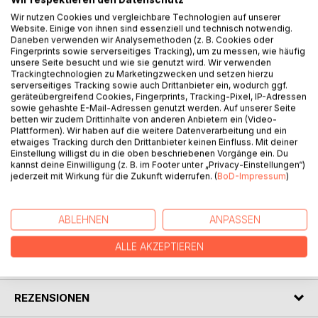
Wir nutzen Cookies und vergleichbare Technologien auf unserer
Website. Einige von ihnen sind essenziell und technisch notwendig.
Daneben verwenden wir Analysemethoden (z. B. Cookies oder
Fingerprints sowie serverseitiges Tracking), um zu messen, wie häufig
unsere Seite besucht und wie sie genutzt wird. Wir verwenden
Trackingtechnologien zu Marketingzwecken und setzen hierzu
serverseitiges Tracking sowie auch Drittanbieter ein, wodurch ggf.
BESCHREIBUNG
geräteübergreifend Cookies, Fingerprints, Tracking-Pixel, IP-Adressen
sowie gehashte E-Mail-Adressen genutzt werden. Auf unserer Seite
betten wir zudem Drittinhalte von anderen Anbietern ein (Video-
Plattformen). Wir haben auf die weitere Datenverarbeitung und ein
Eine Cosy Crime Story über die Macht der Erinnerung, die
etwaiges Tracking durch den Drittanbieter keinen Einfluss. Mit deiner
Freiheit der Wahrheit und die Frage, warum manche
Einstellung willigst du in die oben beschriebenen Vorgänge ein. Du
kannst deine Einwilligung (z. B. im Footer unter „Privacy-Einstellungen“)
Geschichten ein ganzes Leben brauchen, um endlich
jederzeit mit Wirkung für die Zukunft widerrufen. (
BoD-Impressum
)
gehört zu werden.
ABLEHNEN
ANPASSEN
AUTOR/IN
ALLE AKZEPTIEREN
PRESSESTIMMEN
REZENSIONEN