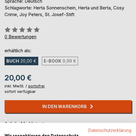
Sprache: Deutsch
Schlagworte: Herta Sonnenschein, Herta und Berta, Cosy
Crime, Joy Peters, St. Josef-Stift
Bewertung::
0%
0
Bewertungen
erhältlich als:
BUCH
20,00 €
E-BOOK
9,99 €
20,00 €
inkl. MwSt. /
portofrei
sofort verfügbar
IN DEN WARENKORB
Auf die Merkliste
Titel bewerten
Datenschutzerklärung
Wir respektieren den Datenschutz