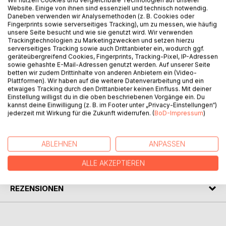
Website. Einige von ihnen sind essenziell und technisch notwendig.
Daneben verwenden wir Analysemethoden (z. B. Cookies oder
Fingerprints sowie serverseitiges Tracking), um zu messen, wie häufig
unsere Seite besucht und wie sie genutzt wird. Wir verwenden
BESCHREIBUNG
Trackingtechnologien zu Marketingzwecken und setzen hierzu
serverseitiges Tracking sowie auch Drittanbieter ein, wodurch ggf.
geräteübergreifend Cookies, Fingerprints, Tracking-Pixel, IP-Adressen
Ein Faden kann aus einem Labyrinth hinaus führen, wie auch
sowie gehashte E-Mail-Adressen genutzt werden. Auf unserer Seite
betten wir zudem Drittinhalte von anderen Anbietern ein (Video-
schicksalhaft einspinnen. Er ist Ver- oder Entwirrung, Welt-
Plattformen). Wir haben auf die weitere Datenverarbeitung und ein
oder Innenreise.
etwaiges Tracking durch den Drittanbieter keinen Einfluss. Mit deiner
"Und wenn er bröckelt, der Kokon aus Garn, legt er den
Einstellung willigst du in die oben beschriebenen Vorgänge ein. Du
Raum frei, der im Zentrum bleibt."
kannst deine Einwilligung (z. B. im Footer unter „Privacy-Einstellungen“)
jederzeit mit Wirkung für die Zukunft widerrufen. (
BoD-Impressum
)
AUTOR/IN
ABLEHNEN
ANPASSEN
PRESSESTIMMEN
ALLE AKZEPTIEREN
REZENSIONEN