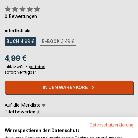
Bewertung::
0%
0
Bewertungen
erhältlich als:
BUCH
4,99 €
E-BOOK
3,49 €
4,99 €
inkl. MwSt. /
portofrei
sofort verfügbar
IN DEN WARENKORB
Auf die Merkliste
Titel bewerten
Datenschutzerklärung
Wir respektieren den Datenschutz
Wir nutzen Cookies und vergleichbare Technologien auf unserer