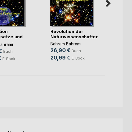
tion
Revolution der
Gros
setze und
Naturwissenschaften
Gehei
)
Univer
Bahram Bahrami
ahrami
Bahram
26,90 €
€
25,9
Buch
Buch
20,99 €
€
19,9
E-Book
E-Book