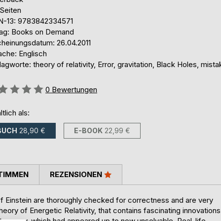
 Seiten
N-13: 9783842334571
lag: Books on Demand
cheinungsdatum: 26.04.2011
ache: Englisch
agworte: theory of relativity, Error, gravitation, Black Holes, mist
ertung::
0
Bewertungen
ltlich als:
BUCH
28,90 €
E-BOOK
22,99 €
TIMMEN
REZENSIONEN
 of Einstein are thoroughly checked for correctness and are very
eory of Energetic Relativity, that contains fascinating innovations
tronomy, which had appeared up to now unsolvable. Real-life