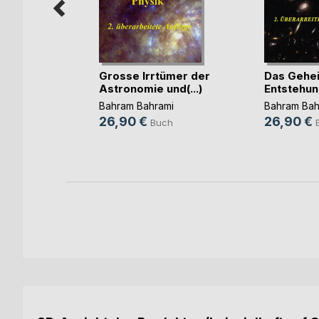
erung
Grosse Irrtümer der
Das Gehei
Astronomie und(...)
Entstehung
Bahram Bahrami
Bahram Bah
ch
26,90 €
26,90 €
Buch
ok