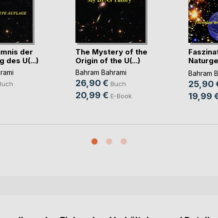
mnis der
The Mystery of the
Faszina
 des U(...)
Origin of the U(...)
Naturge
Natur(...
rami
Bahram Bahrami
Bahram B
26,90 €
25,90 
Buch
Buch
20,99 €
19,99 
E-Book