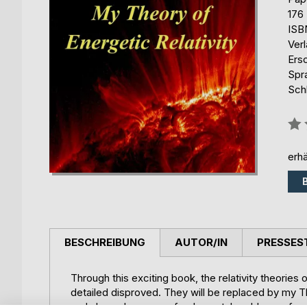
176
ISB
Ver
Ers
Spr
Schl
Bew
0%
erhä
BESCHREIBUNG
AUTOR/IN
PRESSES
Through this exciting book, the relativity theories
detailed disproved. They will be replaced by my Th
and also solves many fundamental problems of as