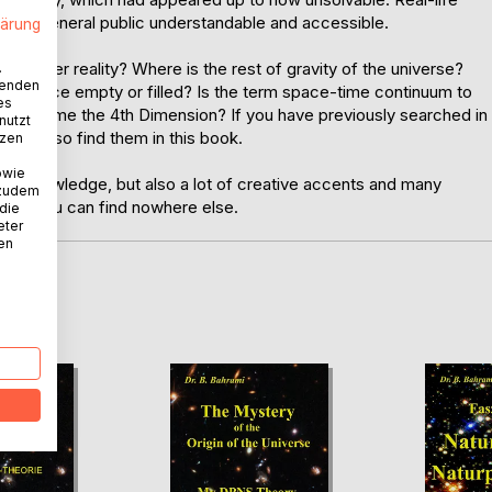
r the general public understandable and accessible.
lärung
rk matter reality? Where is the rest of gravity of the universe?
.
wenden
the space empty or filled? Is the term space-time continuum to
es
d? Is time the 4th Dimension? If you have previously searched in
nutzt
 will also find them in this book.
tzen
owie
nd of knowledge, but also a lot of creative accents and many
 zudem
whitch you can find nowhere else.
 die
eter
nen
D