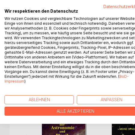
examples and a simple text make the topic also fo
Datenschutzerk
Wir respektieren den Datenschutz
Why don´t fly the stars of the galaxies away? Is da
Wir nutzen Cookies und vergleichbare Technologien auf unserer Website
Einige von ihnen sind essenziell und technisch notwendig. Daneben ver
What are gravitational waves? What is energy? Is 
wir Analysemethoden (z. B. Cookies oder Fingerprints sowie serverseitig
maintain? Must our coordinate system be correcte
Tracking), um zu messen, wie häufig unsere Seite besucht und wie sie ge
vain for answers to these and similar questions, you
wird. Wir verwenden Trackingtechnologien zu Marketingzwecken und se
hierzu serverseitiges Tracking sowie auch Drittanbieter ein, wodurch ggf.
geräteübergreifend Cookies, Fingerprints, Tracking-Pixel, IP-Adressen s
You will find in this book not only the newest sta
gehashte E-Mail-Adressen genutzt werden. Auf unserer Seite betten wir
absolutely interesting and fascinating novelties, 
Drittinhalte von anderen Anbietern ein (Video-Plattformen). Wir haben auf
weitere Datenverarbeitung und ein etwaiges Tracking durch den Drittanbi
keinen Einfluss. Mit deiner Einstellung willigst du in die oben beschriebe
Vorgänge ein. Du kannst deine Einwilligung (z. B. im Footer unter „Privacy-
Einstellungen“) jederzeit mit Wirkung für die Zukunft widerrufen. (
BoD-
Impressum
)
WEITERE TITEL BEI
Bo
ABLEHNEN
ANPASSEN
ALLE AKZEPTIEREN