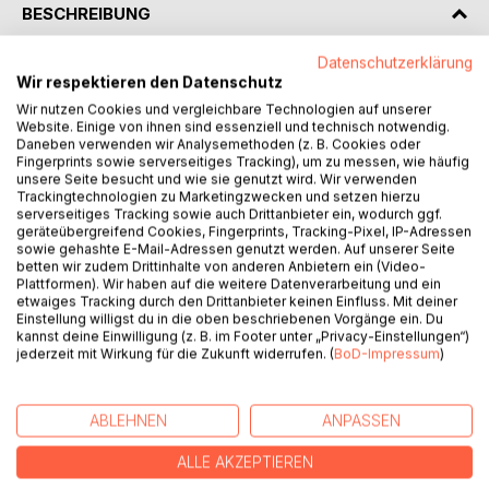
BESCHREIBUNG
Datenschutzerklärung
"Ardistan und Dschinnistan" ist eine zweiteilige Romanreihe
Wir respektieren den Datenschutz
("Ardistan" und "Der Mir von Dschinnistan") aus dem
Wir nutzen Cookies und vergleichbare Technologien auf unserer
Spätwerk des deutschen Schriftstellers Karl May, die auf
Website. Einige von ihnen sind essenziell und technisch notwendig.
dem Stern "Sitara" spielt, welcher der Phantasie des
Daneben verwenden wir Analysemethoden (z. B. Cookies oder
Fingerprints sowie serverseitiges Tracking), um zu messen, wie häufig
Autors entspringt. Die Erzählung wurde zunächst von 1907
unsere Seite besucht und wie sie genutzt wird. Wir verwenden
bis 1909 als Fortsetzung in der katholischen Zeitschrift
Trackingtechnologien zu Marketingzwecken und setzen hierzu
"Deutscher Hausschatz" unter dem Titel "Der 'Mir von
serverseitiges Tracking sowie auch Drittanbieter ein, wodurch ggf.
geräteübergreifend Cookies, Fingerprints, Tracking-Pixel, IP-Adressen
Dschinnistan" veröffentlicht. Als Buchausgabe erschien sie
sowie gehashte E-Mail-Adressen genutzt werden. Auf unserer Seite
1910 als 31. und 32. Band der "Gesammelten
betten wir zudem Drittinhalte von anderen Anbietern ein (Video-
Reiseerzählungen" im Verlag Friedrich Ernst Fehsenfeld.
Plattformen). Wir haben auf die weitere Datenverarbeitung und ein
etwaiges Tracking durch den Drittanbieter keinen Einfluss. Mit deiner
Einstellung willigst du in die oben beschriebenen Vorgänge ein. Du
Einer Beschreibung des Autors zufolge findet man Sitara,
kannst deine Einwilligung (z. B. im Footer unter „Privacy-Einstellungen“)
indem man drei Monate in Richtung Sonne fliegt und dann
jederzeit mit Wirkung für die Zukunft widerrufen. (
BoD-Impressum
)
drei Monate darüber hinaus - da sich die Erde in sechs
Monaten aber ebenfalls auf die andere Seite der Sonne
bewegt hat, ist der Planet, den man dort findet, kein
ABLEHNEN
ANPASSEN
anderer als die Erde selbst.
ALLE AKZEPTIEREN