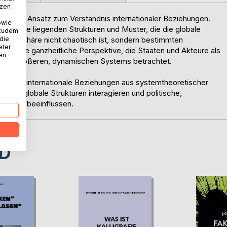
tzen
sierten Ansatz zum Verständnis internationaler Beziehungen.
owie
 zugrunde liegenden Strukturen und Muster, die die globale
 zudem
ionale Sphäre nicht chaotisch ist, sondern bestimmten
 die
eter
tont eine ganzheitliche Perspektive, die Staaten und Akteure als
nen
ines größeren, dynamischen Systems betrachtet.
men, der internationale Beziehungen aus systemtheoretischer
t, wie globale Strukturen interagieren und politische,
r Ebene beeinflussen.
D