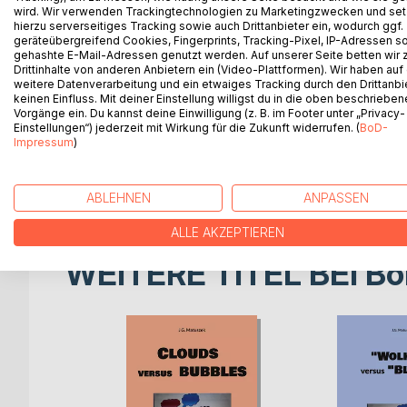
wird. Wir verwenden Trackingtechnologien zu Marketingzwecken und se
hierzu serverseitiges Tracking sowie auch Drittanbieter ein, wodurch ggf.
Der Titel suggeriert einen umfassenden, systemba
geräteübergreifend Cookies, Fingerprints, Tracking-Pixel, IP-Adressen s
Architektur globaler Systeme bezieht sich auf die
gehashte E-Mail-Adressen genutzt werden. Auf unserer Seite betten wir
Ordnung prägen. Dies impliziert, dass die internat
Drittinhalte von anderen Anbietern ein (Video-Plattformen). Wir haben auf
weitere Datenverarbeitung und ein etwaiges Tracking durch den Drittanbi
Organisationsprinzipien folgt. Eine Systemsicht be
keinen Einfluss. Mit deiner Einstellung willigst du in die oben beschriebe
miteinander verbundene Komponenten innerhalb e
Vorgänge ein. Du kannst deine Einwilligung (z. B. im Footer unter „Privacy-
Einstellungen“) jederzeit mit Wirkung für die Zukunft widerrufen. (
BoD-
Impressum
)
Der Titel bezieht sich auf einen analytischen Rah
Perspektive untersucht und sich darauf konzentrier
wirtschaftliche und soziale Dynamiken auf globale
ABLEHNEN
ANPASSEN
ALLE AKZEPTIEREN
WEITERE TITEL BEI
Bo