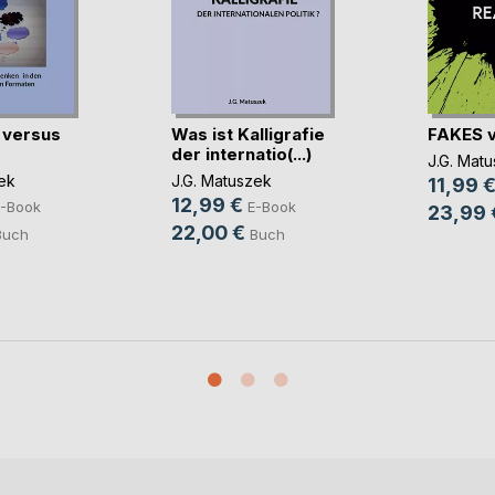
 versus
Was ist Kalligrafie
FAKES 
der internatio(...)
J.G. Mat
ek
J.G. Matuszek
11,99 
12,99 €
-Book
E-Book
23,99 
22,00 €
Buch
Buch