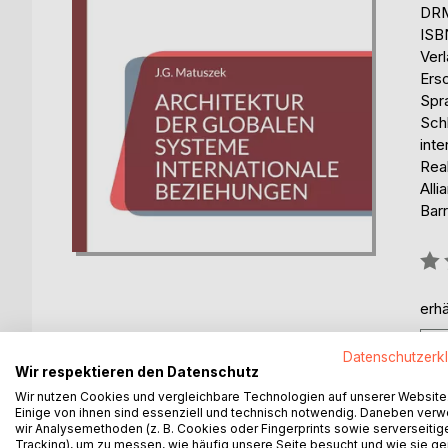
DRM
ISB
Ver
Ers
Spr
Schl
inte
Real
Alli
Barr
Bew
0%
erhä
Datenschutzerk
Wir respektieren den Datenschutz
Wir nutzen Cookies und vergleichbare Technologien auf unserer Website
Einige von ihnen sind essenziell und technisch notwendig. Daneben ver
wir Analysemethoden (z. B. Cookies oder Fingerprints sowie serverseitig
BESCHREIBUNG
AUTOR/IN
PRESSES
Tracking), um zu messen, wie häufig unsere Seite besucht und wie sie ge