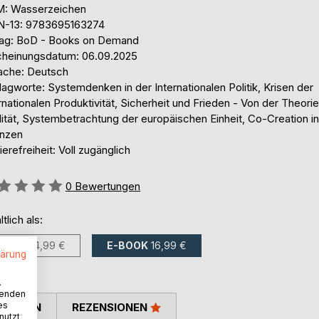
: Wasserzeichen
N-13: 9783695163274
lag: BoD - Books on Demand
cheinungsdatum: 06.09.2025
ache: Deutsch
agworte: Systemdenken in der Internationalen Politik, Krisen der
rnationalen Produktivität, Sicherheit und Frieden - Von der Theorie
ität, Systembetrachtung der europäischen Einheit, Co-Creation in
anzen
ierefreiheit: Voll zugänglich
ertung::
0
Bewertungen
ltlich als:
BUCH
24,99 €
E-BOOK
16,99 €
lärung
.
wenden
es
TIMMEN
REZENSIONEN
nutzt