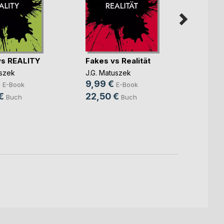
vs REALITY
Fakes vs Realität
Im De
uszek
J.G. Matuszek
J.G. M
€
9,99 €
10,9
E-Book
E-Book
€
22,50 €
21,9
Buch
Buch