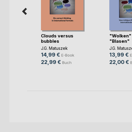
Clouds versus
"Wolken"
bubbles
"Blasen"
wagen
J.G. Matuszek
J.G. Matusz
e
14,99 €
13,99 €
E-Book
E
ok
22,99 €
22,00 €
Buch
h