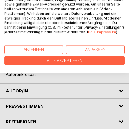
Auf die Merkliste
sowie gehashte E-Mail-Adressen genutzt werden. Auf unserer Seite
Titel bewerten
betten wir zudem Drittinhalte von anderen Anbietern ein (Video-
Plattformen). Wir haben auf die weitere Datenverarbeitung und ein
etwaiges Tracking durch den Drittanbieter keinen Einfluss. Mit deiner
Einstellung willigst du in die oben beschriebenen Vorgänge ein. Du
kannst deine Einwilligung (z. B. im Footer unter „Privacy-Einstellungen“)
jederzeit mit Wirkung für die Zukunft widerrufen. (
BoD-Impressum
)
ABLEHNEN
ANPASSEN
BESCHREIBUNG
ALLE AKZEPTIEREN
Gedichte zu Bäumen von verschiedenen Berliner
Autorenkreisen
AUTOR/IN
PRESSESTIMMEN
REZENSIONEN