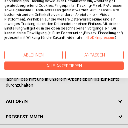
Titel bewerten
serverseitiges Tracking sowie auch Drittanbieter ein, wodurch ggf.
geräteübergreifend Cookies, Fingerprints, Tracking-Pixel, IP-Adressen
sowie gehashte E-Mail-Adressen genutzt werden. Auf unserer Seite
betten wir zudem Drittinhalte von anderen Anbietern ein (Video-
Plattformen). Wir haben auf die weitere Datenverarbeitung und ein
etwaiges Tracking durch den Drittanbieter keinen Einfluss. Mit deiner
Einstellung willigst du in die oben beschriebenen Vorgänge ein. Du
kannst deine Einwilligung (z. B. im Footer unter „Privacy-Einstellungen“)
jederzeit mit Wirkung für die Zukunft widerrufen. (
BoD-Impressum
)
BESCHREIBUNG
ABLEHNEN
ANPASSEN
Unsere Arbeitswelt hat so ihre Tücken. Doch ohne Arbeit
ALLE AKZEPTIEREN
wäre das Leben öde und freudlos. Arbeit zu schätzen und
dennoch auch einmal herzhaft über das eine oder andere
lachen, das hilft uns in unserem Arbeitsleben bis zur Rente
durchzuhalten
AUTOR/IN
PRESSESTIMMEN