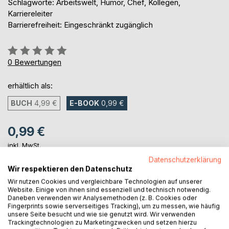
Schlagworte: Arbeitswelt, Humor, Chef, Kollegen,
Karriereleiter
Barrierefreiheit: Eingeschränkt zugänglich
Bewertung::
0%
0
Bewertungen
erhältlich als:
BUCH
4,99 €
E-BOOK
0,99 €
0,99 €
inkl. MwSt.
sofort verfügbar als Download
Datenschutzerklärung
Wir respektieren den Datenschutz
Wir nutzen Cookies und vergleichbare Technologien auf unserer
IN DEN WARENKORB
Website. Einige von ihnen sind essenziell und technisch notwendig.
Daneben verwenden wir Analysemethoden (z. B. Cookies oder
Fingerprints sowie serverseitiges Tracking), um zu messen, wie häufig
unsere Seite besucht und wie sie genutzt wird. Wir verwenden
Auf die Merkliste
Trackingtechnologien zu Marketingzwecken und setzen hierzu