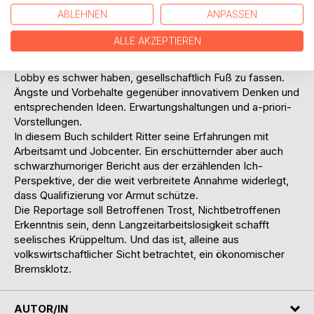
der einzelnen Stationen eines Lebens ohne Arbeit, der
ABLEHNEN
ANPASSEN
Meilensteine einer Erwerbslosenbiographie, sondern
zugleich macht sie deutsche Mentalität im Allgemeinen und
ALLE AKZEPTIEREN
darin die der Arbeitgeber im Besondern sichtbar und damit
die Gründe, weshalb in Deutschland kreative Köpfe ohne
Lobby es schwer haben, gesellschaftlich Fuß zu fassen.
Ängste und Vorbehalte gegenüber innovativem Denken und
entsprechenden Ideen. Erwartungshaltungen und a-priori-
Vorstellungen.
In diesem Buch schildert Ritter seine Erfahrungen mit
Arbeitsamt und Jobcenter. Ein erschütternder aber auch
schwarzhumoriger Bericht aus der erzählenden Ich-
Perspektive, der die weit verbreitete Annahme widerlegt,
dass Qualifizierung vor Armut schütze.
Die Reportage soll Betroffenen Trost, Nichtbetroffenen
Erkenntnis sein, denn Langzeitarbeitslosigkeit schafft
seelisches Krüppeltum. Und das ist, alleine aus
volkswirtschaftlicher Sicht betrachtet, ein ökonomischer
Bremsklotz.
AUTOR/IN