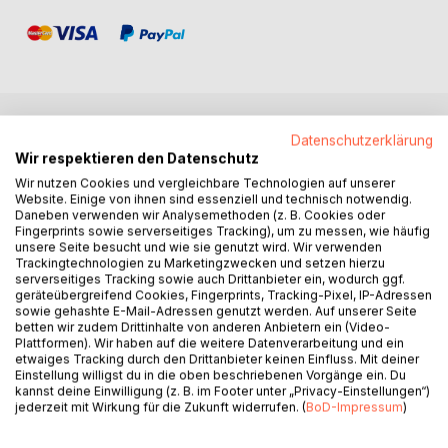
Datenschutzerklärung
BESCHREIBUNG
Wir respektieren den Datenschutz
Wir nutzen Cookies und vergleichbare Technologien auf unserer
Website. Einige von ihnen sind essenziell und technisch notwendig.
Dies ist kein Buch der Zahlen, Daten und Statistiken. Hier
Daneben verwenden wir Analysemethoden (z. B. Cookies oder
geht es um das Allgemeine, um auf den Punkt gebrachte
Fingerprints sowie serverseitiges Tracking), um zu messen, wie häufig
soziale Wahrheiten ohne Arithmetik.
unsere Seite besucht und wie sie genutzt wird. Wir verwenden
Es ist dies nur der Ausschnitt eines Arbeitslosenlebens,
Trackingtechnologien zu Marketingzwecken und setzen hierzu
serverseitiges Tracking sowie auch Drittanbieter ein, wodurch ggf.
doch mit den wichtigsten Stationen. Die Schilderung
geräteübergreifend Cookies, Fingerprints, Tracking-Pixel, IP-Adressen
derselben ist ausreichend, um sich ein Bild davon zu
sowie gehashte E-Mail-Adressen genutzt werden. Auf unserer Seite
machen, wie es einem Hochqualifizierten in der
betten wir zudem Drittinhalte von anderen Anbietern ein (Video-
Plattformen). Wir haben auf die weitere Datenverarbeitung und ein
Bundesrepublik Deutschland ergehen kann.
etwaiges Tracking durch den Drittanbieter keinen Einfluss. Mit deiner
Akademikerarbeitslosigkeit ist kein Thema der Medien, weil
Einstellung willigst du in die oben beschriebenen Vorgänge ein. Du
das die öffentliche Argumentation in Frage stellte. Denn
kannst deine Einwilligung (z. B. im Footer unter „Privacy-Einstellungen“)
jederzeit mit Wirkung für die Zukunft widerrufen. (
BoD-Impressum
)
Qualifizierung gilt als bester Garant für einen Arbeitsplatz.
Die Schrift ist nicht alleine die chronologische Schilderung