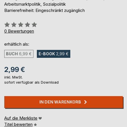
Arbeitsmarktpolitik, Sozialpolitik
Barrierefreiheit: Eingeschränkt zugänglich
Bewertung::
0%
0
Bewertungen
erhältlich als:
BUCH
6,99 €
E-BOOK
2,99 €
2,99 €
inkl. MwSt.
sofort verfügbar als Download
IN DEN WARENKORB
Auf die Merkliste
Titel bewerten