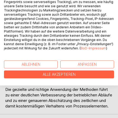
Fingerprints sowie serverseitiges Tracking), um zu messen, wie häufig
unsere Seite besucht und wie sie genutzt wird. Wir verwenden
Trackingtechnologien zu Marketingzwecken und setzen hierzu
serverseitiges Tracking sowie auch Drittanbieter ein, wodurch ggf.
geräteübergreifend Cookies, Fingerprints, Tracking-Pixel, IP-Adressen
sowie gehashte E-Mail-Adressen genutzt werden. Auf unserer Seite
betten wir zudem Drittinhalte von anderen Anbietern ein (Video-
BESCHREIBUNG
Plattformen). Wir haben auf die weitere Datenverarbeitung und ein
etwaiges Tracking durch den Drittanbieter keinen Einfluss. Mit deiner
Einstellung willigst du in die oben beschriebenen Vorgänge ein. Du
kannst deine Einwilligung (z. B. im Footer unter „Privacy-Einstellungen“)
Dieses Buch soll den Mitarbeitern der verschiedenen
jederzeit mit Wirkung für die Zukunft widerrufen. (
BoD-Impressum
)
Betriebe als Leitfaden für die einzusetzenden Methoden im
Rahmen der Arbeits- und Zeitwirtschaft dienen und auch
zum allgemeinen Verständnis der Problematik beitragen.
ABLEHNEN
ANPASSEN
Insbesondere sollen der Aufbau von Grundlagen zur
Produktkalkulation und die damit verbundenen
ALLE AKZEPTIEREN
Gegebenheiten der Planzeitbildung für alle verständlich
behandelt werden.
Die gezielte und richtige Anwendung der Methoden führt
zu einer deutlichen Verbesserung der betrieblichen Abläufe
und zu einer genaueren Abschätzung des zeitlichen und
damit kostenmäßigen Verhaltens von Prozesselementen.