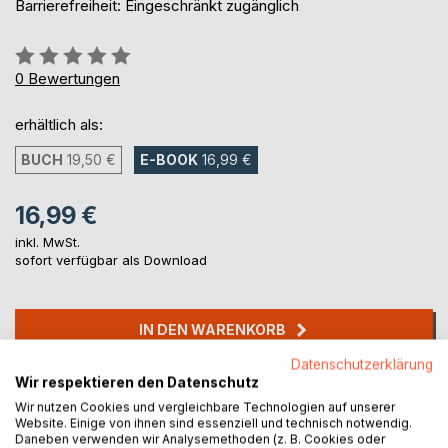
Barrierefreiheit: Eingeschränkt zugänglich
Bewertung::
0%
0
Bewertungen
erhältlich als:
BUCH
19,50 €
E-BOOK
16,99 €
16,99 €
inkl. MwSt.
sofort verfügbar als Download
IN DEN WARENKORB
Datenschutzerklärung
Wir respektieren den Datenschutz
Auf die Merkliste
Wir nutzen Cookies und vergleichbare Technologien auf unserer
Titel bewerten
Website. Einige von ihnen sind essenziell und technisch notwendig.
Daneben verwenden wir Analysemethoden (z. B. Cookies oder